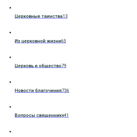
Церковные таинства
13
Из церковной жизни
65
Церковь и общество
79
Новости благочиния
736
Вопросы священнику
41