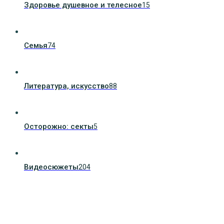
Здоровье душевное и телесное
15
Семья
74
Литература, искуcство
88
Осторожно: секты
5
Видеосюжеты
204