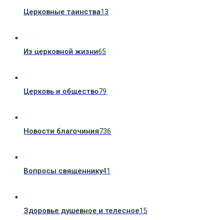
Церковные таинства
13
Из церковной жизни
65
Церковь и общество
79
Новости благочиния
736
Вопросы священнику
41
Здоровье душевное и телесное
15