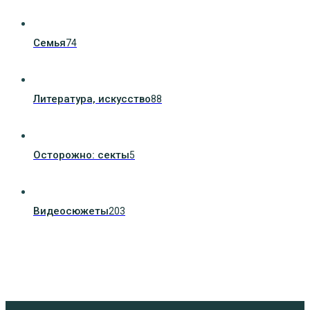
Семья
74
Литература, искуcство
88
Осторожно: секты
5
Видеосюжеты
203