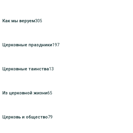
Как мы веруем
305
Церковные праздники
197
Церковные таинства
13
Из церковной жизни
65
Церковь и общество
79