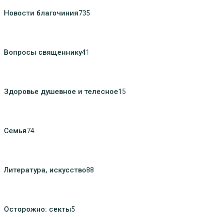
Новости благочиния
735
Вопросы священнику
41
Здоровье душевное и телесное
15
Семья
74
Литература, искуcство
88
Осторожно: секты
5