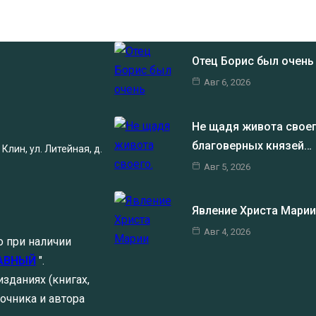
Отец Борис был очен
Авг 6, 2026
Не щадя живота своег
благоверных князей…
Клин, ул. Литейная, д.
Авг 5, 2026
Явление Христа Мари
Авг 4, 2026
о при наличии
АВНЫЙ
".
зданиях (книгах,
очника и автора