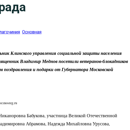
рада
лагочиния
Основная
альник Клинского управления социальной защиты населения
священник Владимир Меднов посетили ветеранов-блокадников
чив поздравления и подарки от Губернатора Московской
sr.mosreg.ru
 Никаноровна Бабукова, участница Великой Отечественной
Владимировна Абрамова, Надежда Михайловна Урусова,