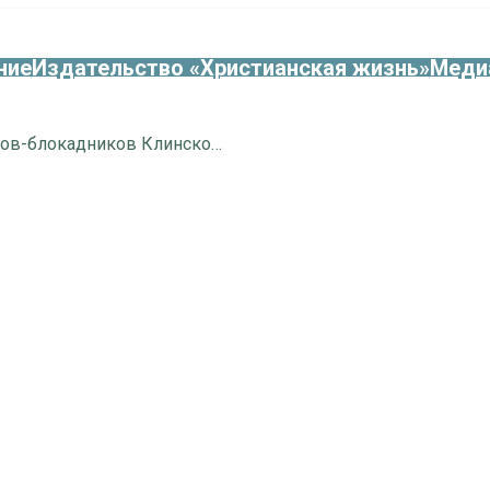
ние
Издательство «Христианская жизнь»
Меди
Поздравление ветеранов-блокадников Клинского района с годовщиной освобождения Ленинграда