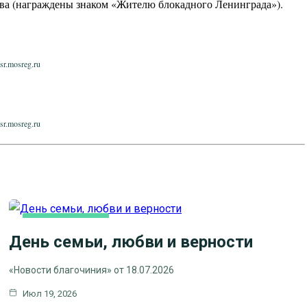
ва (награждены знаком «Жителю блокадного Ленинграда»).
sr.mosreg.ru
sr.mosreg.ru
ВИДЕОСЮЖЕТЫ
День семьи, любви и верности
НОВОСТИ БЛАГОЧИНИЯ
НОВОСТИ КЛИНСКОГО
«Новости благочиния» от 18.07.2026
БЛАГОЧИНИЯ
Июл 19, 2026
СЕМЬЯ