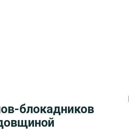
нов-блокадников
одовщиной