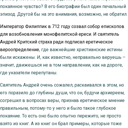
покаянное чувство? В его биографии был один печальный
эпизод. Другой бы на это внимания, возможно, не обратил.
Император Филиппик в 712 году созвал собор епископов
для возобновления монофелитской ереси. И святитель
Андрей Критский страха ради подписал еретическое
вероопределение
, где важнейшие христианские истины
были искажены. И, как известно, неправильно веруешь –
значит, движешься не в том направлении, как на дороге,
где указатели перепутаны.
Святитель Андрей очень сожалел, раскаивался в этом, но
его поразило до глубины души, что он, будучи архиереем,
согрешил в вопросах веры, признав еретическое мнение
правильным, потому-то у него и было такое глубокое
покаяние. То есть оно было опытно пережито, не просто
взято из книг. А из книг он брал примеры, которые тоже