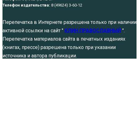
Телефон издательства:
8 (49624) 3-60-12
Перепечатка в Интернете разрешена только при наличии
активной ссылки на сайт "
КЛИН ПРАВОСЛАВНЫЙ
".
Перепечатка материалов сайта в печатных изданиях
(книгах, прессе) разрешена только при указании
источника и автора публикации.
Политика обработки персональных данных
Не щадя живота своего. Памяти святых
благоверных князей…
Авг 5, 2026
Явление Христа Марии Магдалине
Авг 4, 2026