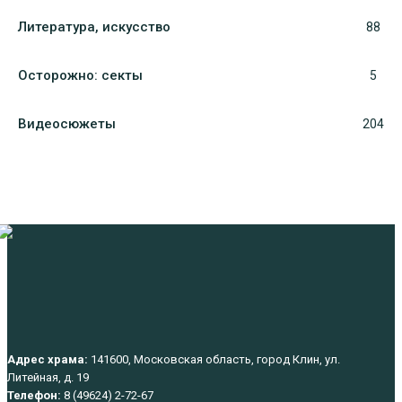
Литература, искуcство
88
Осторожно: секты
5
Видеосюжеты
204
Адрес храма:
141600, Московская область, город Клин, ул.
Литейная, д. 19
Телефон:
8 (49624) 2-72-67