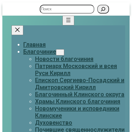
Поиск
Главная
Благочиние
Новости благочиния
Патриарх Московский и всея
Руси Кирилл
Eпископ Сергиево-Посадский и
Дмитровский Кирилл
Благочинный Клинского округа
Храмы Клинского благочиния
Новомученики и исповедники
Клинские
Духовенство
Почившие священнослужители