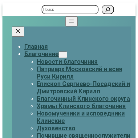
Поиск
Главная
Благочиние
Новости благочиния
Патриарх Московский и всея
Руси Кирилл
Eпископ Сергиево-Посадский и
Дмитровский Кирилл
Благочинный Клинского округа
Храмы Клинского благочиния
Новомученики и исповедники
Клинские
Духовенство
Почившие священнослужители