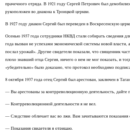
прачечного отряда. В 1921 году Сергей Петрович был демобилиз
рукоположен во диакона к Троицкой церкви.
В 1927 году диакон Сергий был переведен в Воскресенскую церк
Осенью 1937 года сотрудники НКВД стали собирать сведения для
года вызван не успехами экономической системы новой власти, а
послал урожай». Другие свидетели показали, что священник ча
плохо знавший отца Сергия, ничего о нем не мог показать, и тог
«убедительно» было доказано, что протокол необходимо подписат
8 октября 1937 года отец Сергий был арестован, заключен в Таг
— Вы арестованы за контрреволюционную деятельность, дайте п
— Контрреволюционной деятельности я не вел.
— Следствие обличает вас во лжи. Вам зачитываются показания
— Показания свидетеля я отрицаю.