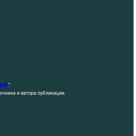
НЫЙ
".
очника и автора публикации.