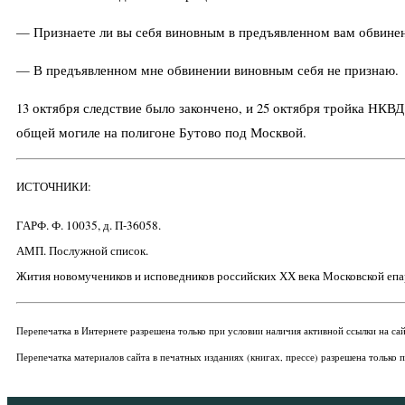
— Признаете ли вы себя виновным в предъявленном вам обвине
— В предъявленном мне обвинении виновным себя не признаю.
13 октября следствие было закончено, и 25 октября тройка НКВД
общей могиле на полигоне Бутово под Москвой.
ИСТОЧНИКИ:
ГАРФ. Ф. 10035, д. П-36058.
АМП. Послужной список.
Жития новомучеников и исповедников российских ХХ века Московской епархи
Перепечатка в Интернете разрешена только при условии наличия активной ссылки н
Перепечатка материалов сайта в печатных изданиях (книгах, прессе) разрешена только 