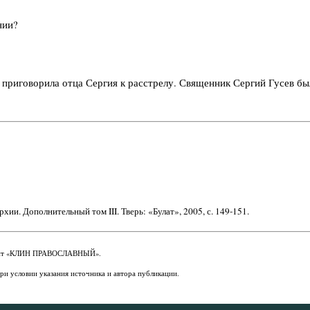
нии?
 приговорила отца Сергия к расстрелу. Священник Сергий Гусев был
и. Дополнительный том III. Тверь: «Булат», 2005, с. 149-151.
а сайт «КЛИН ПРАВОСЛАВНЫЙ».
при условии указания источника и автора публикации.