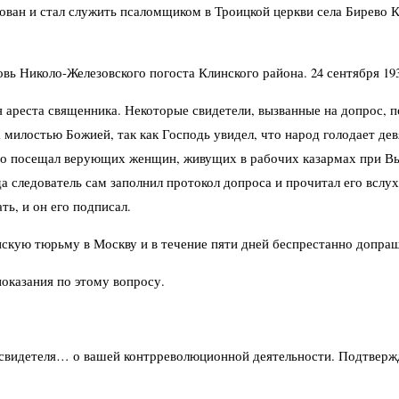
ован и стал служить псаломщиком в Троицкой церкви села Бирево К
овь Николо-Железовского погоста Клинского района. 24 сентября 19
 ареста священника. Некоторые свидетели, вызванные на допрос, п
 милостью Божией, так как Господь увидел, что народ голодает дев
сто посещал верующих женщин, живущих в рабочих казармах при В
да следователь сам заполнил протокол допроса и прочитал его вслу
ь, и он его подписал.
анскую тюрьму в Москву и в течение пяти дней беспрестанно допра
оказания по этому вопросу.
 свидетеля… о вашей контрреволюционной деятельности. Подтвержд