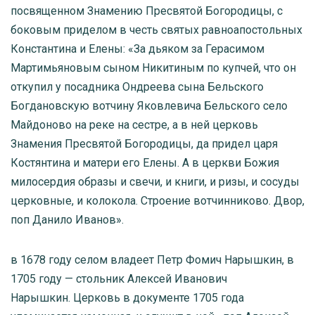
посвященном Знамению Пресвятой Богородицы, с
боковым приделом в честь святых равноапостольных
Константина и Елены: «За дьяком за Герасимом
Мартимьяновым сыном Никитиным по купчей, что он
откупил у посадника Ондреева сына Бельского
Богдановскую вотчину Яковлевича Бельского село
Майдоново на реке на сестре, а в ней церковь
Знамения Пресвятой Богородицы, да придел царя
Костянтина и матери его Елены. А в церкви Божия
милосердия образы и свечи, и книги, и ризы, и сосуды
церковные, и колокола. Строение вотчинниково. Двор,
поп Данило Иванов».
в 1678 году селом владеет Петр Фомич Нарышкин, в
1705 году — стольник Алексей Иванович
Нарышкин. Церковь в документе 1705 года