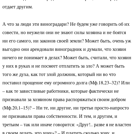
отдает другим.
А что за люди эти виноградари? Не будем уже говорить об их
совести, но неужели они не знают силы хозяина и не боятся
ни его самого, ни законов своей земли? Может быть, очень уж
выгодно они арендовали виноградник и думали, что хозяин
ничего не понимает в делах? Может быть, считали, что хозяин
у них в руках и не посмеет отплатить за зло? А может быть
того же духа, как тот злой должник, который ни во что
поставил прощение ему огромного долга (Мф.18,23–32)? Или
– как те завистливые работники, которые фактически не
признавали за хозяином права распоряжаться своим добром
(Мф.20,1–15)? – Ни те, ни другие, ни третьи просто-напросто
не признавали права собственности. И тем, и другим, и
третьим – так или иначе говорится: «Друг!.. разве я не властен
в своем делать, что хочу»? – И платить сколько хочу, и