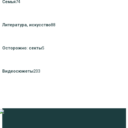
Семья
74
Литература, искуcство
88
Осторожно: секты
5
Видеосюжеты
203