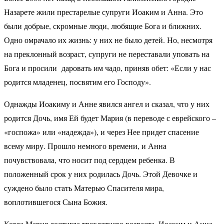
Назарете жили престарелые супруги Иоаким и Анна. Это
были добрые, скромные люди, любящие Бога и ближних.
Одно омрачало их жизнь: у них не было детей. Но, несмотря
на преклонный возраст, супруги не переставали уповать на
Бога и просили даровать им чадо, приняв обет: «Если у нас
родится младенец, посвятим его Господу».
Однажды Иоакиму и Анне явился ангел и сказал, что у них
родится Дочь, имя Ей будет Мария (в переводе с еврейского –
«госпожа» или «надежда»), и через Нее придет спасение
всему миру. Прошло немного времени, и Анна
почувствовала, что носит под сердцем ребенка. В
положенный срок у них родилась Дочь. Этой Девочке и
суждено было стать Матерью Спасителя мира,
воплотившегося Сына Божия.
Когда Мария достигла трехлетнего возраста, Иоаким и Анна,