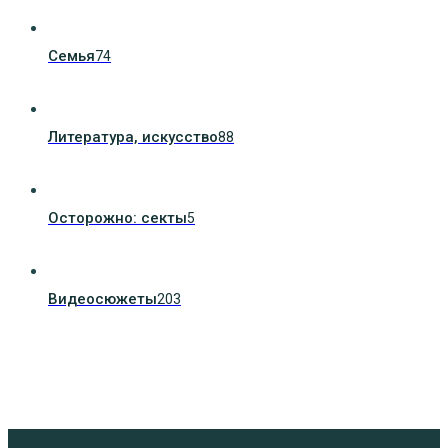
Семья
74
Литература, искуcство
88
Осторожно: секты
5
Видеосюжеты
203