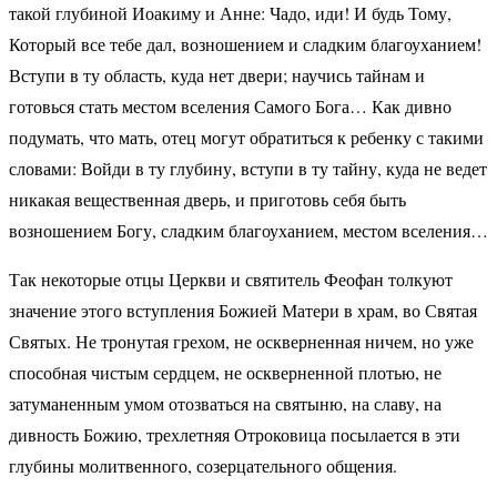
такой глубиной Иоакиму и Анне: Чадо, иди! И будь Тому,
Который все тебе дал, возношением и сладким благоуханием!
Вступи в ту область, куда нет двери; научись тайнам и
готовься стать местом вселения Самого Бога… Как дивно
подумать, что мать, отец могут обратиться к ребенку с такими
словами: Войди в ту глубину, вступи в ту тайну, куда не ведет
никакая вещественная дверь, и приготовь себя быть
возношением Богу, сладким благоуханием, местом вселения…
Так некоторые отцы Церкви и святитель Феофан толкуют
значение этого вступления Божией Матери в храм, во Святая
Святых. Не тронутая грехом, не оскверненная ничем, но уже
способная чистым сердцем, не оскверненной плотью, не
затуманенным умом отозваться на святыню, на славу, на
дивность Божию, трехлетняя Отроковица посылается в эти
глубины молитвенного, созерцательного общения.