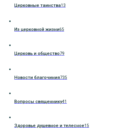
Церковные таинства
13
Из церковной жизни
65
Церковь и общество
79
Новости благочиния
735
Вопросы священнику
41
Здоровье душевное и телесное
15