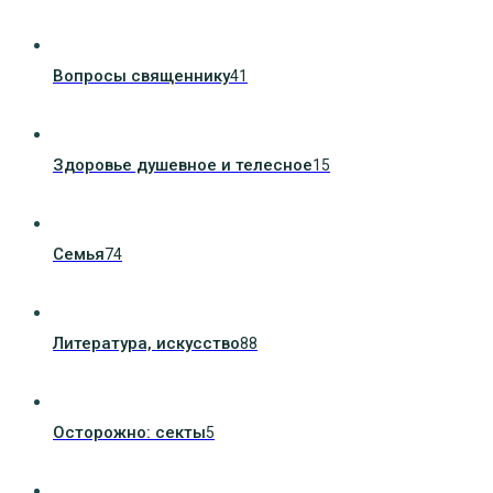
Вопросы священнику
41
Здоровье душевное и телесное
15
Семья
74
Литература, искуcство
88
Осторожно: секты
5