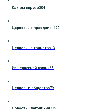
Как мы веруем
304
Церковные праздники
197
Церковные таинства
13
Из церковной жизни
65
Церковь и общество
79
Новости благочиния
735