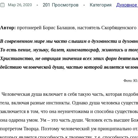
201
Просмотров
Категория
Духовное
Мар 26, 2020
Автор:
протоиерей Борис Балашов, настоятель Скорбященского 
В современном мире мы часто слышим о духовности и духовной
То есть пение, музыку, балет, кинематограф, живопись и том
Христианство, не отрицая значения всех этих форм деятельно
действию человеческой души, частью которой является челове
Фото: Ю
Человеческая душа включает в себя такую часть, которая подо
тела, включая разные инстинкты. Однако душа человека существ
заключается в том, что она неуничтожима и способна существова
она одарена умом. Ум – это часть души. Человек есть высшее Бож
портретом Творца. Поэтому человеческий ум принципиально от
которых является способность к творчеству, т.е. способность со