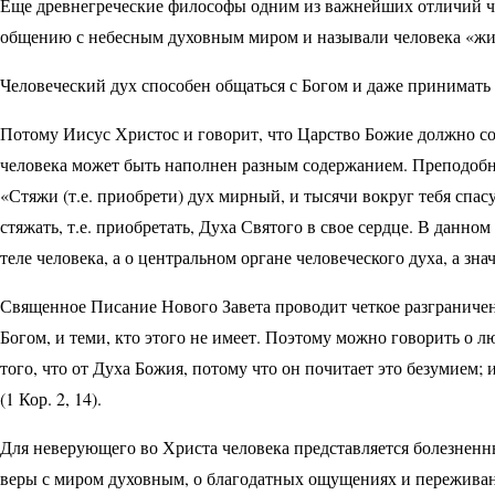
Еще древнегреческие философы одним из важнейших отличий чел
общению с небесным духовным миром и называли человека «ж
Человеческий дух способен общаться с Богом и даже принимать 
Потому Иисус Христос и говорит, что Царство Божие должно созид
человека может быть наполнен разным содержанием. Преподоб
«Стяжи (т.е. приобрети) дух мирный, и тысячи вокруг тебя спа
стяжать, т.е. приобретать, Духа Святого в свое сердце. В данном
теле человека, а о центральном органе человеческого духа, а зна
Священное Писание Нового Завета проводит четкое разгранич
Богом, и те­ми, кто этого не имеет. Поэтому можно говорить о
того, что от Духа Божия, потому что он почитает это безумием; 
(1 Кор. 2, 14).
Для неверующего во Христа человека представляется болезненн
веры с миром духовным, о благодатных ощущениях и переживан