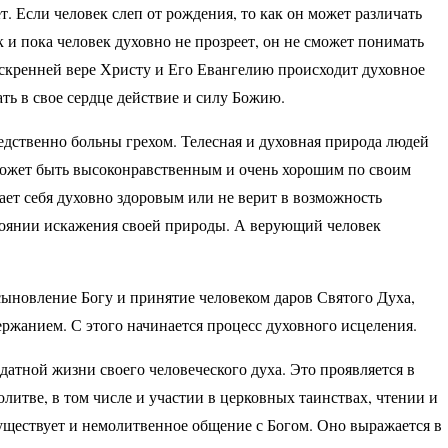
. Если человек слеп от рождения, то как он может различать
к и пока человек духовно не прозреет, он не сможет понимать
искренней вере Христу и Его Евангелию происходит духовное
ть в свое сердце действие и силу Божию.
едственно больны грехом. Телесная и духовная природа людей
ожет быть высоконравственным и очень хорошим по своим
ает себя духовно здоровым или не верит в возможность
стоянии искажения своей природы. А верующий человек
ыновление Богу и принятие человеком даров Святого Духа,
ржанием. С этого начинается процесс духовного исцеления.
датной жизни своего человеческого духа. Это проявляется в
итве, в том числе и участии в церковных таинствах, чтении и
уществует и немолитвенное общение с Богом. Оно выражается в