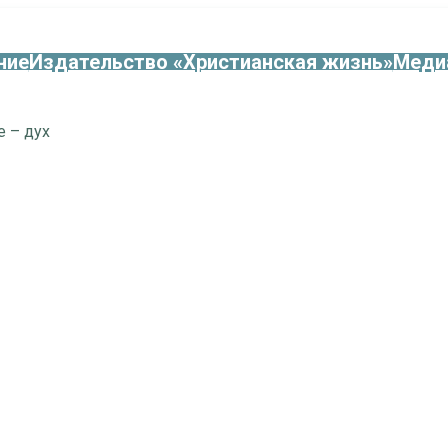
ние
Издательство «Христианская жизнь»
Меди
е – дух