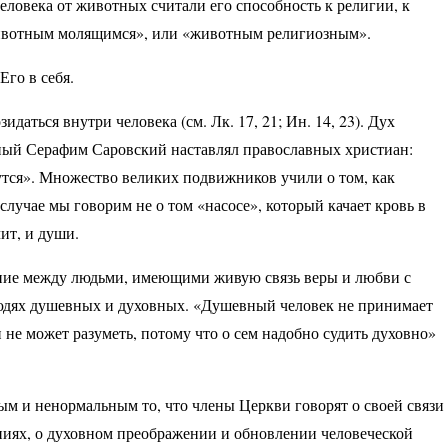
овека от животных считали его способность к религии, к
ивотным молящимся», или «животным религиозным».
Его в себя.
аться внутри человека (см. Лк. 17, 21; Ин. 14, 23). Дух
ный Серафим Саровский наставлял православных христиан:
сутся». Множество великих подвижников учили о том, как
 случае мы говорим не о том «насосе», который качает кровь в
чит, и души.
ение между людьми, имеющими живую связь веры и любви с
 людях душевных и духовных. «Душевный человек не принимает
и не может разуметь, потому что о сем надобно судить духовно»
ым и ненормальным то, что члены Церкви говорят о своей связи
иях, о духовном преображении и обновлении человеческой