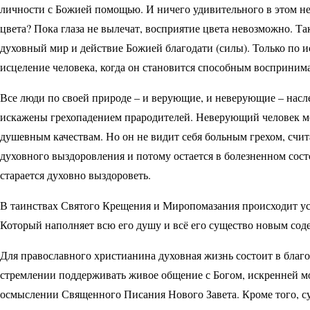
личности с Божией помощью. И ничего удивительного в этом нет
цвета? Пока глаза не вылечат, восприятие цвета невозможно. Та
духовный мир и действие Божией благодати (силы). Только по 
исцеление человека, когда он становится способным воспринима
Все люди по своей природе – и верующие, и неверующие – насл
искажены грехопадением прародителей. Неверующий человек м
душевным качествам. Но он не видит себя больным грехом, счит
духовного выздоровления и потому остается в болезненном со
старается духовно выздороветь.
В таинствах Святого Крещения и Миропомазания происходит ус
Который наполняет всю его душу и всё его существо новым соде
Для православного христианина духовная жизнь состоит в благо
стремлении поддерживать живое общение с Богом, искренней мол
осмыслении Священного Писания Нового Завета. Кроме того, с