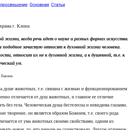
 просвещение
Основная
Статьи
храма г. Клина
 жизни, когда речь идет о науке и разных формах искусства.
у подобное зачастую относят к духовной жизни человека.
сти, относит их не к духовной жизни, а к душевной, т.е. к
ческий ум.
. Павлюк
бна душе животных, т.е. связана с жизнью и функционированием
енно отличается от душ животных, и главное ее отличие
ть без тела. Человеческая душа бестелесна и невидима глазами,
ие творение, он является образом Божиим, т.е. своего рода
личается от ума животных своими свойствами, одним из
здавать новое, то, что раньше не существовало. Другое отличное