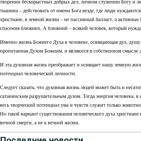
творении бескорыстных добрых дел, личном служении Богу и лю
тианина – действовать от имени Бога везде, где люди нуждаютс
христиане, в земной жизни – не пассивный балласт, а активны
спасения ближних. А ближний – всякий человек, который нужда
Именно жизнь Божиего Духа в человеке, освящающая дух, душу и
пропитанная Духом Божиим, и являются в собственном смысле 
И эта духовная жизнь преображает и освящает нашу земную жиз
потенциал человеческой личности.
Следует сказать, что духовная жизнь людей может быть и негати
сатанинским разрушительным духом. Тогда энергия человека, в с
весь творческий потенциал ума и чувств служит только животн
Но такой вариант существования человеческого духа христиане н
вечной смерти, а не к вечной жизни.
Последние новости