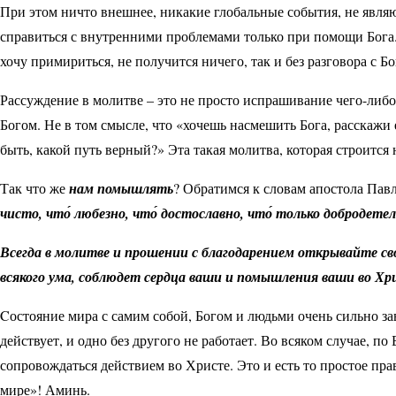
При этом ничто внешнее, никакие глобальные события, не являю
справиться с внутренними проблемами только при помощи Бога. Н
хочу примириться, не получится ничего, так и без разговора с 
Рассуждение в молитве – это не просто испрашивание чего-либо,
Богом. Не в том смысле, что «хочешь насмешить Бога, расскажи е
быть, какой путь верный?» Эта такая молитва, которая строится
Так что же
нам помышлять
? Обратимся к словам апостола Пав
чисто, что́ любезно, что́ достославно, что́ только добродетел
Всегда в молитве и прошении с благодарением открывайте с
всякого ума, соблюдет сердца ваши и помышления ваши во Хр
C
остояние мира с самим собой, Богом и людьми очень сильно за
действует, и одно без другого не работает. Во всяком случае, 
сопровождаться действием во Христе. Это и есть то простое пра
мире»! Аминь.