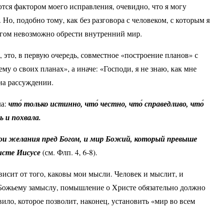
тся фактором моего исправления, очевидно, что я могу
о, подобно тому, как без разговора с человеком, с которым я
Богом невозможно обрести внутренний мир.
 это, в первую очередь, совместное «построение планов» с
му о своих планах», а иначе: «Господи, я не знаю, как мне
 на рассуждении.
ла:
что́ только истинно, что́ честно, что́ справедливо, что́
ь и похвала.
вои желания пред Богом, и мир Божий, который превыше
исте Иисусе
(см. Флп. 4, 6-8).
висит от того, каковы мои мысли. Человек и мыслит, и
по Божьему замыслу, помышление о Христе обязательно должно
вило, которое позволит, наконец, установить «мир во всем