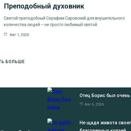
Преподобный духовник
ЦЕРКОВНЫЕ
ПРАЗДНИКИ
Святой преподобный Серафим Саровский для внушительного
количества людей – не просто любимый святой
Авг 1, 2026
ТЬ БОЛЬШЕ
Отец Борис был очен
Авг 6, 2026
Не щадя живота своег
благоверных князей…