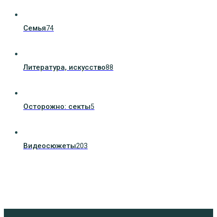
Семья
74
Литература, искуcство
88
Осторожно: секты
5
Видеосюжеты
203