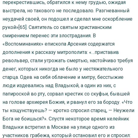
перекрестившись, обратился к нему грудью, ожидая
выстрела, но такового не последовало. Разгневанный
неудачей своей, он подошел и сделал мне оскорбление
рукой»[65]. Святитель со святым христианским
смирением перенес эти злострадания. В
«Воспоминаниях» епископа Арсения содержатся
дополнения к рассказу митрополита: «…приставив
револьвер, стали угрожать смертью, настойчиво требуя
денег, которых никогда не было у нестяжательного
старца. Одев на себя облачение и митру, бесстыжие
люди издевались над Владыкой, а один из них, с
папироской во рту, сорвал крестик со скуфьи, бывшей
на голове архиерея Божия, и рванул его за бороду. «Что
ты кощунствуешь? — кротко спросил старец, — Неужели
Бога не боишься?». Спустя некоторое время келейник
Владыки встретил в Москве на улице одного из
участников грабежа, который остановил его и спросил: