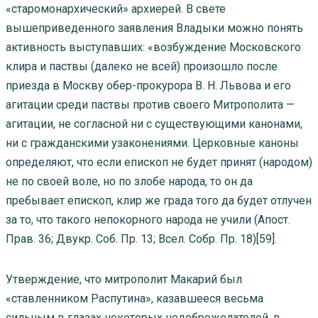
«старомонархический» архиерей. В свете
вышеприведенного заявления Владыки можно понять
активность выступавших: «возбуждение Московского
клира и паствы (далеко не всей) произошло после
приезда в Москву обер-прокурора В. Н. Львова и его
агитации среди паствы против своего Митрополита —
агитации, не согласной ни с существующими канонами,
ни с гражданскими узаконениями. Церковные каноны
определяют, что если епископ не будет принят (народом)
не по своей воле, но по злобе народа, то он да
пребывает епископ, клир же града того да будет отлучен
за то, что такого непокорного народа не учили (Апост.
Прав. 36; Двукр. Соб. Пр. 13; Всел. Собр. Пр. 18)[59].
Утверждение, что митрополит Макарий был
«ставленником Распутина», казавшееся весьма
сильным в глазах некоторых недоброжелателей, в