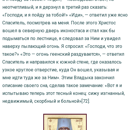
неотчетливый, и я дерзнул в третий раз сказать:
«Господи, и я пойду за тобой!» «Иди», — ответил уже ясно
Спаситель, посмотрев на меня. После этого Христос
вошел в северную дверь иконостаса и стал как бы
подыматься по лестнице, я следовал за Ним и увидел
наверху пылающий огонь. Я спросил: «Господи, что это
такое?» «Это — огонь геенский раздувается», — ответил
Спаситель и направился к южной стене, где оказалось
узкое круглое отверстие, куда Он вошел, указывая и
мне идти туда же за Ним». Этим Владыка закончил
описание своего сна, сделав такое замечание: «Вот я и
испытываю теперь этот тесный конец: сижу изгнанный,
недвижимый, скорбный и больной»[72].