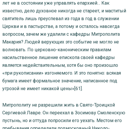
лет не в состоянии уже управлять епархией… Как
известно, дело духовное никогда не стареет, и маститый
святитель лишь преуспевал из года в год в служении
Церкви и в пастырстве, а потому и осталось навсегда
вопросом, зачем же удалили с кафедры Митрополита
Макария? Людей верующих это событие не могло не
волновать. По церковно-каноническим правилам
насильственное лишение епископа своей кафедры
является недействительным, хотя бы оно произошло
«при рукописании» изгоняемого. И это понятно: всякая
бумага имеет формальное значение, написанное под
угрозой не имеет никакой цены»[61].
Митрополиту не разрешили жить в Свято-Троицкой
Сергиевой Лавре. Он переехал в Зосимову Смоленскую
пустынь, но и оттуда попросили его уехать. Местом его
пребывания определили подмосковный Николо-