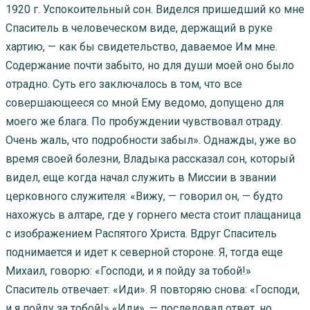
1920 г. Успокоительный сон. Виделся пришедший ко мне
Спаситель в человеческом виде, держащий в руке
хартию, — как бы свидетельство, даваемое Им мне.
Содержание почти забыто, но для души моей оно было
отрадно. Суть его заключалось в том, что все
совершающееся со мной Ему ведомо, допущено для
моего же блага. По пробуждении чувствовал отраду.
Очень жаль, что подробности забыл». Однажды, уже во
время своей болезни, Владыка рассказал сон, который
видел, еще когда начал служить в Миссии в звании
церковного служителя: «Вижу, — говорил он, — будто
нахожусь в алтаре, где у горнего места стоит плащаница
с изображением Распятого Христа. Вдруг Спаситель
поднимается и идет к северной стороне. Я, тогда еще
Михаил, говорю: «Господи, и я пойду за тобой!»
Спаситель отвечает: «Иди». Я повторяю снова: «Господи,
и я пойду за тобой!» «Иди», — последовал ответ, но