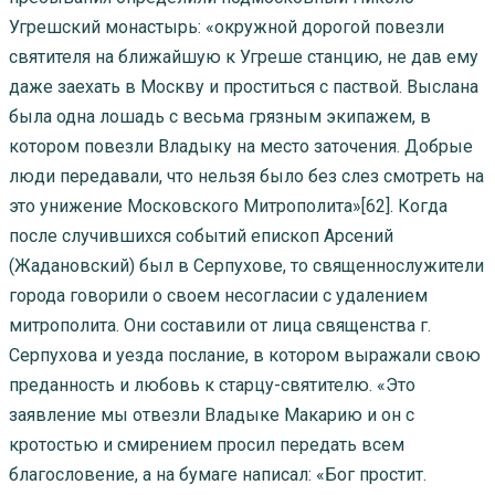
Угрешский монастырь: «окружной дорогой повезли
святителя на ближайшую к Угреше станцию, не дав ему
даже заехать в Москву и проститься с паствой. Выслана
была одна лошадь с весьма грязным экипажем, в
котором повезли Владыку на место заточения. Добрые
люди передавали, что нельзя было без слез смотреть на
это унижение Московского Митрополита»[62]. Когда
после случившихся событий епископ Арсений
(Жадановский) был в Серпухове, то священнослужители
города говорили о своем несогласии с удалением
митрополита. Они составили от лица священства г.
Серпухова и уезда послание, в котором выражали свою
преданность и любовь к старцу-святителю. «Это
заявление мы отвезли Владыке Макарию и он с
кротостью и смирением просил передать всем
благословение, а на бумаге написал: «Бог простит.