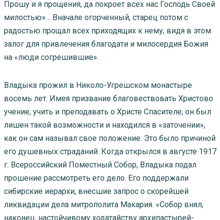
Прошу и я прощения, да покроет всех нас Господь Своей
милостью»… Вначале огорченный, старец потом с
радостью прощал всех приходящих к нему, видя в этом
залог для привлечения благодати и милосердия Божия
на «люди согрешившие».
Владыка прожил в Николо-Угрешском монастыре
восемь лет. Имея призвание благовествовать Христово
учение, учить и преподавать о Христе Спасителе, он был
лишен такой возможности и находился в «заточении»,
как он сам называл свое положение. Это было причиной
его душевных страданий. Когда открылся в августе 1917
г. Всероссийский Поместный Собор, Владыка подал
прошение рассмотреть его дело. Его поддержали
сибирские иерархи, внесшие запрос о скорейшей
ликвидации дела митрополита Макария. «Собор внял,
наконец, настойчивому ходатайству архипастырей-