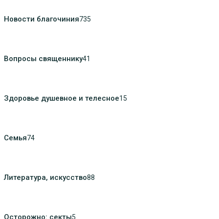
Новости благочиния
735
Вопросы священнику
41
Здоровье душевное и телесное
15
Семья
74
Литература, искуcство
88
Осторожно: секты
5