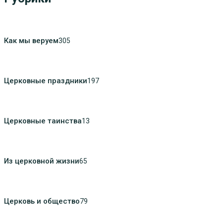
Как мы веруем
305
Церковные праздники
197
Церковные таинства
13
Из церковной жизни
65
Церковь и общество
79