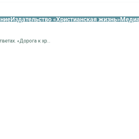
ание
Издательство «Христианская жизнь»
Медиа
Великий пост в вопросах и ответах. «Дорога к храму», выпуск от 29.03.2025 г.