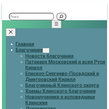
Поиск
Главная
Благочиние
Новости благочиния
Патриарх Московский и всея Руси
Кирилл
Eпископ Сергиево-Посадский и
Дмитровский Кирилл
Благочинный Клинского округа
Храмы Клинского благочиния
Новомученики и исповедники
Клинские
Духовенство