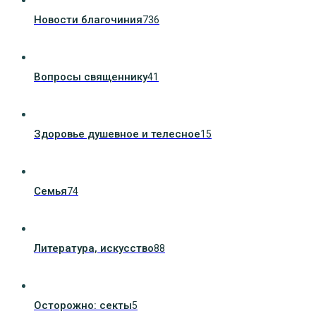
Новости благочиния
736
Вопросы священнику
41
Здоровье душевное и телесное
15
Семья
74
Литература, искуcство
88
Осторожно: секты
5