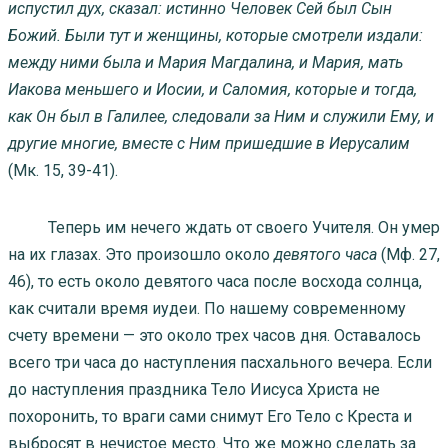
испустил дух, сказал: истинно Человек Сей был Сын
Божий. Были тут и женщины, которые смотрели издали:
между ними была и Мария Магдалина, и Мария, мать
Иакова меньшего и Иосии, и Саломия, которые и тогда,
как Он был в Галилее, следовали за Ним и служили Ему, и
другие многие, вместе с Ним пришедшие в Иерусалим
(Мк. 15, 39-41).
Теперь им нечего ждать от своего Учителя. Он умер
на их глазах. Это произошло около
девятого часа
(Мф. 27,
46), то есть около девятого часа после восхода солнца,
как считали время иудеи. По нашему современному
счету времени — это около трех часов дня. Оставалось
всего три часа до наступления пасхального вечера. Если
до наступления праздника Тело Иисуса Христа не
похоронить, то враги сами снимут Его Тело с Креста и
выбросят в нечистое место. Что же можно сделать за