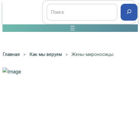
Главная
Как мы веруем
Жены-мироносицы