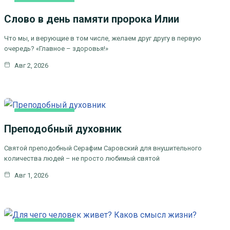
КАК МЫ ВЕРУЕМ
Слово в день памяти пророка Илии
ЦЕРКОВНЫЕ ПРАЗДНИКИ
Что мы, и верующие в том числе, желаем друг другу в первую
очередь? «Главное – здоровья!»
Авг 2, 2026
КАК МЫ ВЕРУЕМ
Преподобный духовник
ЦЕРКОВНЫЕ
ПРАЗДНИКИ
Святой преподобный Серафим Саровский для внушительного
количества людей – не просто любимый святой
Авг 1, 2026
КАК МЫ ВЕРУЕМ