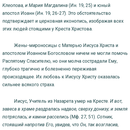
Клеопова, и Мария Магдалина
(Ин. 19, 25) и юный
апостол Иоанн (Ин. 19, 26-27). Это обстоятельство
подтверждает и церковная иконопись, изображая всех
этих людей стоящими у Креста Христова.
Жены-мироносицы с Матерью Иисуса Христа и
апостолом Иоанном Богословом ничем не могли помочь
Распятому Спасителю, но они молча сострадали Ему,
глубоко трагично и болезненно переживая
происходящее. Их любовь к Иисусу Христу оказалась
сильнее всякого страха.
Иисус, Учитель из Назарета умер на Кресте.
И вот,
завеса в храме раздралась надвое, сверху донизу; и земля
потряслась; и камни расселись
(Мф. 27, 51).
Сотник,
стоявший напротив Его, увидев, что Он, так возгласив,