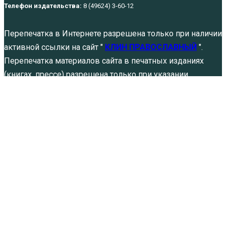
Телефон издательства:
8 (49624) 3-60-12
Перепечатка в Интернете разрешена только при наличии
активной ссылки на сайт "
КЛИН ПРАВОСЛАВНЫЙ
".
Перепечатка материалов сайта в печатных изданиях
(книгах, прессе) разрешена только при указании
источника и автора публикации.
Политика обработки персональных данных
Отец Борис был очень трезвым
духовником
Авг 6, 2026
Не щадя живота своего. Памяти святых
благоверных князей…
Авг 5, 2026