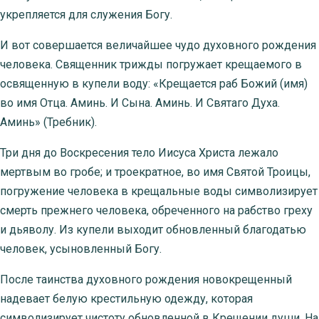
укрепляется для служения Богу.
И вот совершается величайшее чудо духовного рождения
человека. Священник трижды погружает крещаемого в
освященную в купели воду: «Крещается раб Божий (имя)
во имя Отца. Аминь. И Сына. Аминь. И Святаго Духа.
Аминь» (Требник).
Три дня до Воскресения тело Иисуса Христа лежало
мертвым во гробе; и троекратное, во имя Святой Троицы,
погружение человека в крещальные воды символизирует
смерть прежнего человека, обреченного на рабство греху
и дьяволу. Из купели выходит обновленный благодатью
человек, усыновленный Богу.
После таинства духовного рождения новокрещенный
надевает белую крестильную одежду, которая
символизирует чистоту обновленной в Крещении души. На