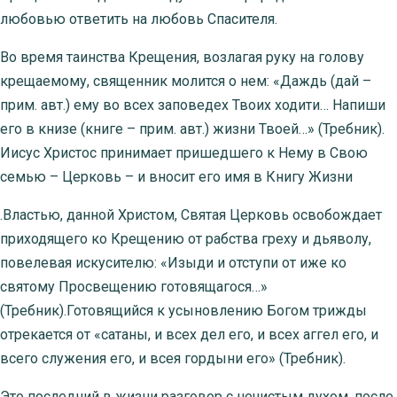
любовью ответить на любовь Спасителя.
Во время таинства Крещения, возлагая руку на голову
крещаемому, священник молится о нем: «Даждь (дай –
прим. авт.) ему во всех заповедех Твоих ходити… Напиши
его в книзе (книге – прим. авт.) жизни Твоей…» (Требник).
Иисус Христос принимает пришедшего к Нему в Свою
семью – Церковь – и вносит его имя в Книгу Жизни
.Властью, данной Христом, Святая Церковь освобождает
приходящего ко Крещению от рабства греху и дьяволу,
повелевая искусителю: «Изыди и отступи от иже ко
святому Просвещению готовящагося…»
(Требник).Готовящийся к усыновлению Богом трижды
отрекается от «сатаны, и всех дел его, и всех аггел его, и
всего служения его, и всея гордыни его» (Требник).
Это последний в жизни разговор с нечистым духом, после