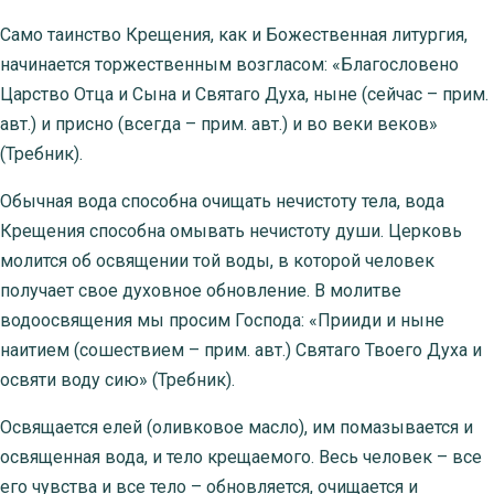
Само таинство Крещения, как и Божественная литургия,
начинается торжественным возгласом: «Благословено
Царство Отца и Сына и Святаго Духа, ныне (сейчас – прим.
авт.) и присно (всегда – прим. авт.) и во веки веков»
(Требник).
Обычная вода способна очищать нечистоту тела, вода
Крещения способна омывать нечистоту души. Церковь
молится об освящении той воды, в которой человек
получает свое духовное обновление. В молитве
водоосвящения мы просим Господа: «Прииди и ныне
наитием (сошествием – прим. авт.) Святаго Твоего Духа и
освяти воду сию» (Требник).
Освящается елей (оливковое масло), им помазывается и
освященная вода, и тело крещаемого. Весь человек – все
его чувства и все тело – обновляется, очищается и