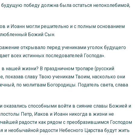
 Его будущую победу должна была остаться непоколебимой,
в и Иоанн могли решительно и с полным основанием
озлюбленный Божий Сын.
жение открывало перед учениками уголок будущего
дает всех истинных последователей Господа».
 нашей жизни? В праздничном тропаре (русский
же, показав славу Твою ученикам Твоим, насколько они
вечный, по молитвам Богородицы. Податель света, слава
 оказались способными войти в сияние славы Божией и
постолы Петр, Иаков и Иоанн никогда в жизни не
ичайшей радости как рядом с преобразившимся Господом
тья и необычайной радости Небесного Царства будут жить