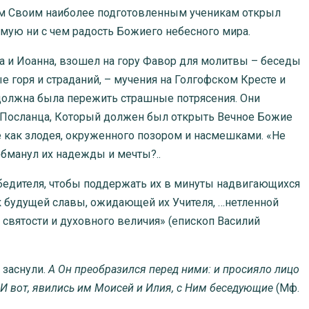
 Своим наиболее подготовленным ученикам открыл
мую ни с чем радость Божиего небесного мира.
и Иоанна, взошел на гору Фавор для молитвы – беседы
 горя и страданий, – мучения на Голгофском Кресте и
 должна была пережить страшные потрясения. Они
о Посланца, Который должен был открыть Вечное Божие
 как злодея, окруженного позором и насмешками. «Не
 обманул их надежды и мечты?..
едителя, чтобы поддержать их в минуты надвигающихся
к будущей славы, ожидающей их Учителя, …нетленной
святости и духовного величия» (епископ Василий
заснули.
А Он преобразился перед ними: и просияло лицо
. И вот, явились им Моисей и Илия, с Ним беседующие
(Мф.