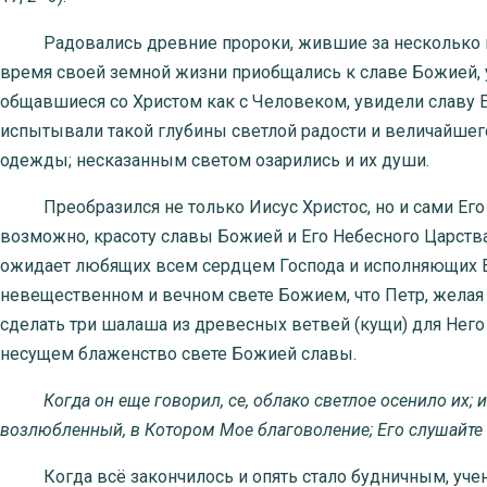
Радовались древние пророки, жившие за несколько век
время своей земной жизни приобщались к славе Божией, 
общавшиеся со Христом как с Человеком, увидели славу Е
испытывали такой глубины светлой радости и величайшего 
одежды; несказанным светом озарились и их души.
Преобразился не только Иисус Христос, но и сами Его уч
возможно, красоту славы Божией и Его Небесного Царства,
ожидает любящих всем сердцем Господа и исполняющих Е
невещественном и вечном свете Божием, что Петр, желая
сделать три шалаша из древесных ветвей (кущи) для Него
несущем блаженство свете Божией славы.
Когда он еще говорил, се, облако светлое осенило их; 
возлюбленный, в Котором Мое благоволение; Его слушайте
Когда всё закончилось и опять стало будничным, учени