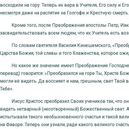
восходили на гору. Теперь их вера в Учителя, Его силу и
несмотря даже на распятие на Голгофе и Крестную смерть.
Кроме того, после Преображения апостолы Петр, Иако
засвидетельствовать всем людям, что их Учитель есть в
По словам святителя Василия Кинешемского, «Преобра
Царства Божия, той славы и того блаженства, которое ожи
Но какое же значение имеет Преображение Господне в
перевод) говорится: «Преобразился на горе Ты, Христе Бо
могли её видеть. Да воссияет и нам, грешным, свет Твой 
Тебе».
Иисус Христос преобразил Своих учеников так, что они
видеть нетварный (несотворенный) Божественный свет. А
испытывали такого необыкновенного счастья и такой вел
на Фаворе. Теперь они узнали, ради какого великого счас