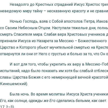
Незадолго до Крестных страданий Иисус Христос трем
неведомую миру тайну – несказанную красоту и не сравни
Ночью Господь, взяв с Собой апостолов Петра, Иакова 
со Своим Небесным Отцом. Наступали тяжелые дни, полные
смерть Спасителя мира. Слабая вера Христовых учеников
признали Иисуса из Назарета за Мессию – Божественног
Царство и Которого убьют мучительной смертью на Кресте
отвернутся ли они от Него с грустью и болью за то, что Он
И вот для того, чтобы укрепить их веру в Мессию-Поб
испытаний, надо было показать им хотя бы слабый отблес
славы Царства Божия с его немеркнущей вечной красотой 
Кинешемский).
Была ночь. Во время молитвы Иисуса Христа ученики 
Его, как солнце, одежды же Его сделались белыми, как свет
17, 2–3).