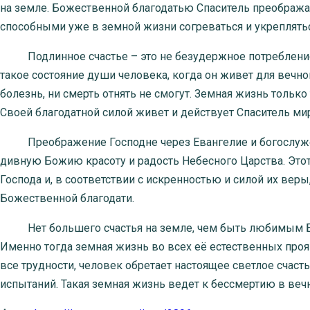
на земле. Божественной благодатью Спаситель преобража
способными уже в земной жизни согреваться и укреплять
Подлинное счастье – это не безудержное потребление з
такое состояние души человека, когда он живет для вечного
болезнь, ни смерть отнять не смогут. Земная жизнь только
Своей благодатной силой живет и действует Спаситель мир
Преображение Господне через Евангелие и богослуже
дивную Божию красоту и радость Небесного Царства. Это
Господа и, в соответствии с искренностью и силой их вер
Божественной благодати.
Нет большего счастья на земле, чем быть любимым Бог
Именно тогда земная жизнь во всех её естественных проя
все трудности, человек обретает настоящее светлое счас
испытаний. Такая земная жизнь ведет к бессмертию в ве