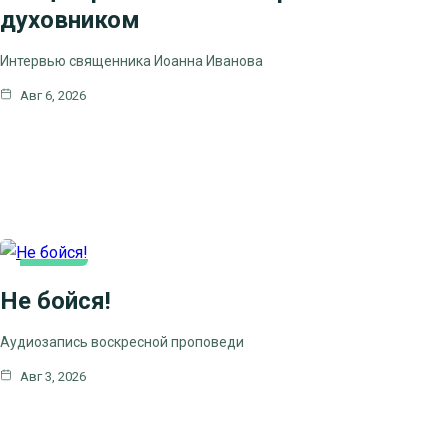
духовником
Интервью священника Иоанна Иванова
Авг 6, 2026
КАК МЫ
Не бойся!
ВЕРУЕМ
Аудиозапись воскресной проповеди
Авг 3, 2026