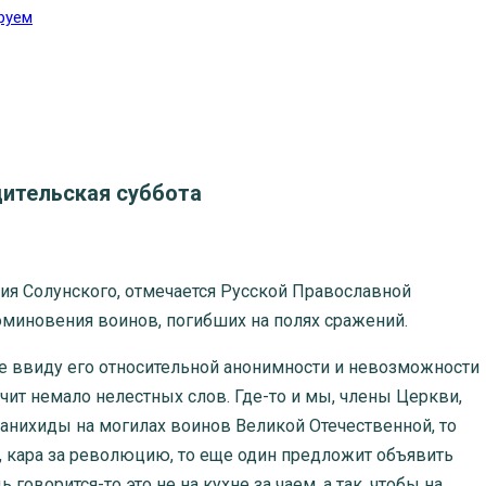
руем
ительская суббота
ия Солунского, отмечается Русской Православной
миновения воинов, погибших на полях сражений.
е ввиду его относительной анонимности и невозможности
чит немало нелестных слов. Где-то и мы, члены Церкви,
 панихиды на могилах воинов Великой Отечественной, то
о, кара за революцию, то еще один предложит объявить
оворится-то это не на кухне за чаем, а так, чтобы на