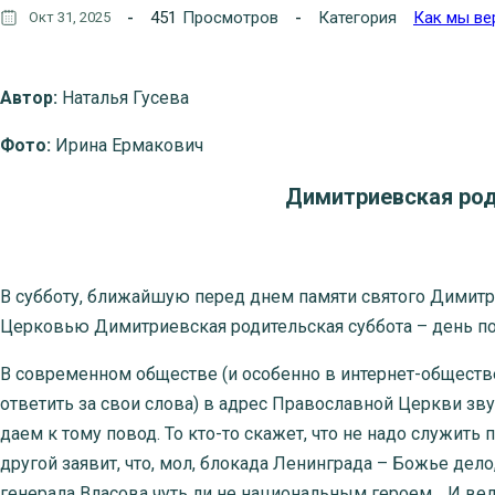
451
Просмотров
Категория
Как мы ве
Окт 31, 2025
Автор:
Наталья Гусева
Фото:
Ирина Ермакович
Димитриевская род
В субботу, ближайшую перед днем памяти святого Димитр
Церковью Димитриевская родительская суббота – день по
В современном обществе (и особенно в интернет-обществ
ответить за свои слова) в адрес Православной Церкви зву
даем к тому повод. То кто-то скажет, что не надо служить
другой заявит, что, мол, блокада Ленинграда – Божье дел
генерала Власова чуть ли не национальным героем… И ведь г