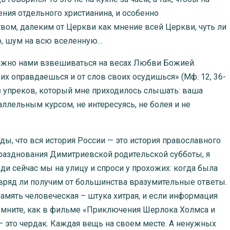
ения отдельного христианина, и особенно
ом, далеким от Церкви как мнение всей Церкви, чуть ли
о, шум на всю вселенную…
олжно нами взвешиваться на весах Любви Божией.
х оправдаешься и от слов своих осудишься» (Мф. 12, 36-
н из упреков, который мне приходилось слышать: ваша
раллельным курсом, не интересуясь, не болея и не
ы, что вся история России — это история православного
 празднования Димитриевской родительской субботы, я
ди сейчас мы на улицу и спроси у прохожих: когда была
 вряд ли получим от большинства вразумительные ответы.
память человеческая – штука хитрая, и если информация
. Помните, как в фильме «Приключения Шерлока Холмса и
 – это чердак. Каждая вещь на своем месте. А ненужных