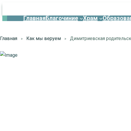
Главная
Благочиние
Храм
Образова
Главная
Как мы веруем
Димитриевская родительск