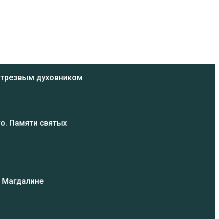
ь трезвым духовником
о. Памяти святых
и Магдалине