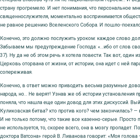
страну прогремело. И нет понимания, что персональное мн
священнослужителя, моментально воспринимается обществ
не равное решению Вселенского Собора. И пошло-поехал
Конечно, это должно послужить уроком: каждое слово д
Забываем мы предупреждение Господа: «…ибо от слов свои
37). Ну да не об этом речь я хотела повести. Так вот, оди
Церковь оторвана от жизни, от истории, она идет с ней па
сопереживая.
Конечно, в ответ можно приводить весьма разумные довод
народа, но… Не верят! Узнав же об истории установления
поняла, что нашла еще один довод для этих дискуссий. Вый
Куликовская битва? кто против кого? чем закончилась? —
И не только потому, что такие все казенно-серые. Просто 
не используется, то, скорее всего, она в мозгу пропадет
доктора Ватсона» герой В. Ливанова говорит: «Моя голова