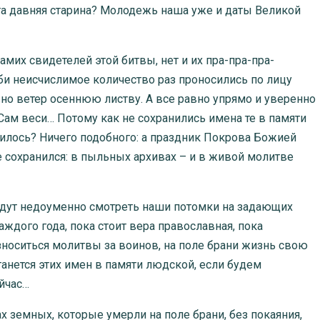
а эта давняя старина? Молодежь наша уже и даты Великой
амих свидетелей этой битвы, нет и их пра-пра-пра-
рби неисчислимое количество раз проносились по лицу
вно ветер осеннюю листву. А все равно упрямо и уверенно
Сам веси… Потому как не сохранились имена те в памяти
чилось? Ничего подобного: а праздник Покрова Божией
 сохранился: в пыльных архивах – и в живой молитве
будут недоуменно смотреть наши потомки на задающих
ждого года, пока стоит вера православная, пока
зноситься молитвы за воинов, на поле брани жизнь свою
анется этих имен в памяти людской, если будем
ейчас…
 земных, которые умерли на поле брани, без покаяния,