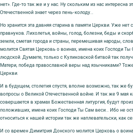
нет». Где-то так же и у нас. Ну скольким из нас интересн
Отечественной знает через пень-колоду…
Но хранится эта давняя старина в памяти Церкви. Уже нет с
правнуков. Лихолетья, войны, голод, болезни, беды и ско
земли, сметая города и страны, перемешивая народы, сло
молится Святая Церковь о воинах, имена коих Господи Ты 
людской. Думаете, только с Куликовской битвой так полу
Матери, победа православной веры над язычниками? Тоже
Церкви.
И в будущем, столетия спустя, вполне возможно, так же 
вопросы о Великой Отечественной войне. И так же 9 мая ка
совершается в храмах Божественная литургия, будут прои
положивших, имена коих Господи Ты Сам веси… Ибо не ост
относиться к нашей истории так же наплевательски, как с
И со времен Димитрия Донского молится Церковь о воинах