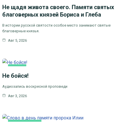
Не щадя живота своего. Памяти святых
благоверных князей Бориса и Глеба
В истории русской святости особое место занимают святые
благоверные князья.
Авг 5, 2026
КАК
МЫ
Не бойся!
ВЕРУЕМ
Аудиозапись воскресной проповеди
Авг 3, 2026
КАК МЫ ВЕРУЕМ