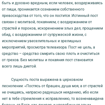
быть и духовно вредным, если человек, воздерживаясь
от пищи, проникается сознанием собственного
превосходства от того, что он постится. Истинный пост
связан с молитвой, покаянием, с воздержанием от
страстей и пороков, искоренением злых дел, прощением
обид, с воздержанием от супружеской жизни, с
исключением увеселительных и зрелищных
мероприятий, просмотра телевизора. Пост не цель, а
средство – средство смирить свою плоть и очиститься
от грехов. Без молитвы и покаяния пост становится
всего лишь диетой.
Сущность поста выражена в церковном
песнопении: «Постясь от брашен, душа моя, а от страстей
не очищаясь, напрасно радуешься неядению, ибо если
нет в тебе стремления к исправлению, то возненавидена
будешь от Бога, как лживая, и уподобишься злым