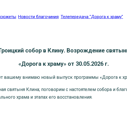
осюжеты
Новости благочиния
Телепередача "Дорога к храму"
Троицкий собор в Клину. Возрождение святын
«
Дорога к храму
»
от 30
.
05
.20
26
г.
ет вашему внимаю новый выпуск программы «Дорога к хр
ная святыня Клина; поговорим с настоятелем собора и бл
ьного храма и этапах его восстановления.