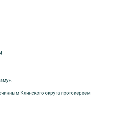
и
аму».
агочинным Клинского округа протоиереем