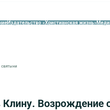
ние
Издательство «Христианская жизнь»
Меди
е святыни
в Клину. Возрождение