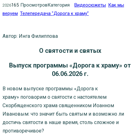
165
Просмотров
Категория
Видеосюжеты
Как мы
2026
веруем
Телепередача "Дорога к храму"
Автор: Инга Филиппова
О святости и святых
Выпуск п
рограмм
ы
«Дорога к храму»
от
06
.
06
.20
26
г.
В новом выпуске программы «Дорога к
храму» поговорим о святости с настоятелем
Скорбященского храма священником Иоанном
Ивановым: что значит быть святым и возможно ли
достичь святости в наше время, столь сложное и
противоречивое?