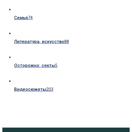
Семья
74
Литература, искуcство
88
Осторожно: секты
5
Видеосюжеты
203