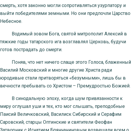
смерть, хотя законно могли сопротивляться узурпатору и
выйти победителями земными. Но они предпочли Царство
Небесное.
Водимый зовом Бога, святой митрополит Алексий в
тяжкие годы татарского ига возглавлял Церковь, будучи
готов пострадать до смерти.
Поняв, что нет ничего слаще этого Голоса, блаженный
Василий Московский и многие другие Христа ради
юродивые стали притворяться «безумными», лишь бы в
вечности пребывать со Христом – Премудростью Божией.
В синодальную эпоху, когда шум привязанности к
миру оглушал уши и тех, кто мог слышать, преподобные
Паисий Величковский, Василиск Сибирский и Серафим
Саровский, старцы Оптинские и святители Феофан
Затворник с Игнатием Брянчаниновым возвещали всем о