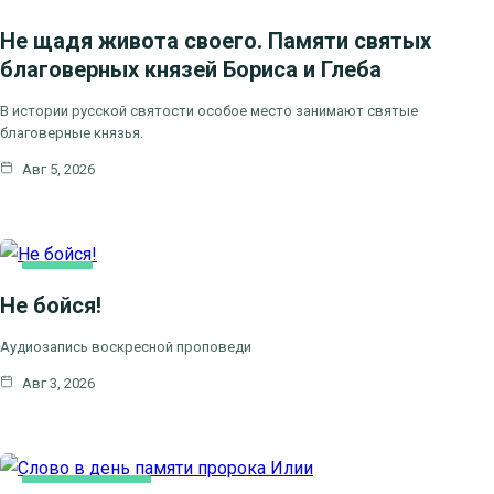
Не щадя живота своего. Памяти святых
благоверных князей Бориса и Глеба
В истории русской святости особое место занимают святые
благоверные князья.
Авг 5, 2026
КАК
МЫ
Не бойся!
ВЕРУЕМ
Аудиозапись воскресной проповеди
Авг 3, 2026
КАК МЫ ВЕРУЕМ