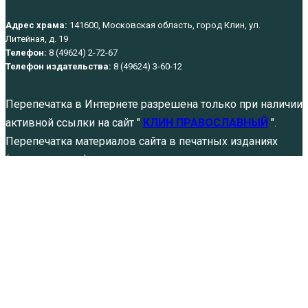
Адрес храма:
141600, Московская область, город Клин, ул.
Литейная, д. 19
Телефон:
8 (49624) 2-72-67
Телефон издательства:
8 (49624) 3-60-12
Перепечатка в Интернете разрешена только при наличии
активной ссылки на сайт "
КЛИН ПРАВОСЛАВНЫЙ
".
Перепечатка материалов сайта в печатных изданиях
(книгах, прессе) разрешена только при указании
источника и автора публикации.
Политика обработки персональных данных
Служба в день памяти святых
страстотерпцев князей Бориса…
Авг 7, 2026