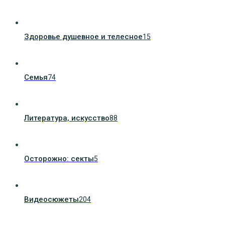
Здоровье душевное и телесное
15
Семья
74
Литература, искуcство
88
Осторожно: секты
5
Видеосюжеты
204