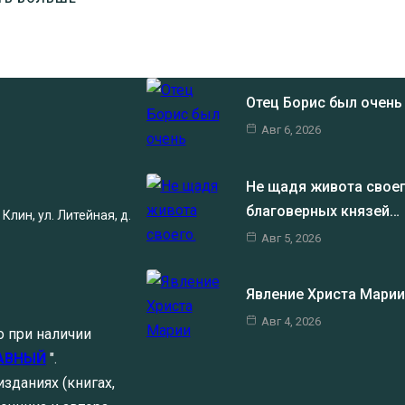
Отец Борис был очен
Авг 6, 2026
Не щадя живота своег
благоверных князей…
Клин, ул. Литейная, д.
Авг 5, 2026
Явление Христа Мари
Авг 4, 2026
о при наличии
АВНЫЙ
".
зданиях (книгах,