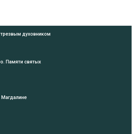
ь трезвым духовником
о. Памяти святых
и Магдалине