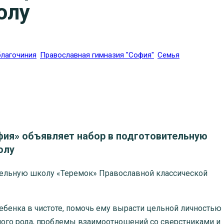
олу
благочиния
Православная гимназия "София"
Семья
фия» объявляет набор в подготовительную
олу
ьную школу «Теремок» Православной классической
нка в чистоте, помочь ему вырасти цельной личностью
ного рода, проблемы взаимоотношений со сверстниками и