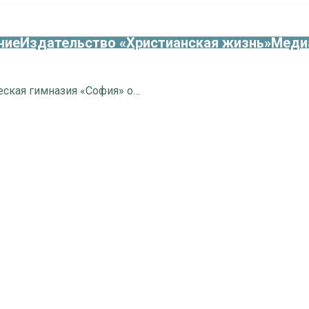
ние
Издательство «Христианская жизнь»
Меди
Православная классическая гимназия «София» объявляет набор в подготовительную школу