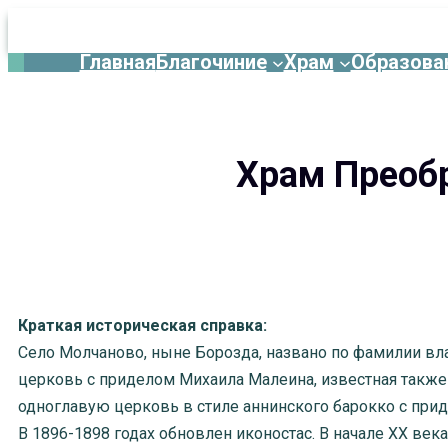
Главная
Благочиние
Храм
Образова
Перейти
к
содержимому
Храм Преобр
Краткая историческая справка:
Село Молчаново, ныне Борозда, названо по фамилии вла
церковь с приделом Михаила Малеина, известная также
одноглавую церковь в стиле аннинского барокко с при
В 1896-1898 годах обновлен иконостас. В начале XX ве