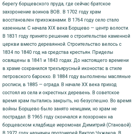
берегу борщевского пруда, где сейчас братское
захоронение воинов ВОВ.. В 1702 году храм
восстановлен прихожанами. В 1764 году село стало
казенным. С начала XIX века Борщево — центр волости.
В 1831 году принято решение о строительстве каменной
церкви вместо деревянной. Строительство велось с
1834 по 1840 год на средства крестьян. Приделы
освящены в 1841 и 1843 годах. До настоящего времени
в храме сохранился трехъярусный иконостас в стиле
петровского барокко. В 1884 году выполнены масляные
росписи, в 1885 — ограда. В начале XX века приход
состоял из села и окрестных деревень. В советское
время храм пытались закрыть, но безуспешно. Во время
войны Борщево было занято немцами, но храм не
пострадал. В 1965 году скончался и похоронен на
борщевском кладбище иеромонах Димитрий (Становой).
В 1972 году назначен протоиерей Виктор Чужаков. В