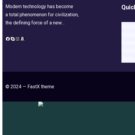
Modern technology has become
Quic
a total phenomenon for civilization,
the defining force of a new…
About 
Contac
Facebook
Skype
Instagram
Amazon
Suppor
Privacy
Terms 
© 2024 — FastX theme