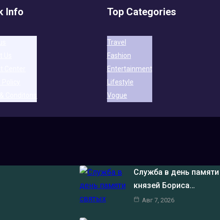
k Info
Top Categories
us
Travel
t Us
Fashion
t Center
Entertainment
 Policy
Lifestyle
& Conditons
Vogue
Служба в день памяти
князей Бориса…
Авг 7, 2026