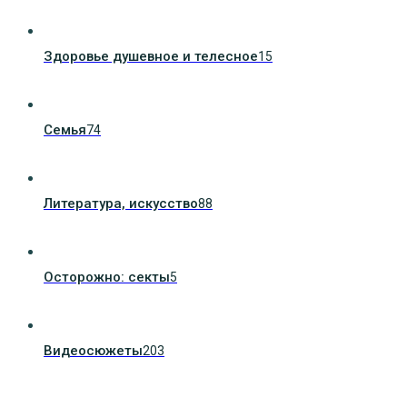
Здоровье душевное и телесное
15
Семья
74
Литература, искуcство
88
Осторожно: секты
5
Видеосюжеты
203