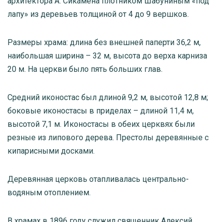
архитектора А. Си­камена плотником Шабуниным «под
лапу» из деревьев толщиной от 4 до 9 вершков.
Размеры храма: длина без внешней паперти 36,2 м,
наибольшая ширина – 32 м, высота до верха карниза
20 м. На церкви было пять больших глав.
Средний иконостас был длиной 9,2 м, высотой 12,8 м;
боковые иконостасы в приделах – длиной 11,4 м,
высотой 7,1 м. Иконостасы в обеих церквях были
резные из липового дерева. Престолы деревянные с
кипарисными досками.
Деревянная церковь отапливалась центрально-
водяным отоплением.
В храмах в 1896 году служил священник Алексий