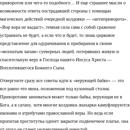
приворотов или чего-то подобного… И еще страшнее мысли о
возможности ответа пострадавшей стороны с помощью
магических действий очередной колдовки — «антиприворота».
«Вор вора не выдаст», темная сила сама с собой сражение
устраивать не будет, а если что и будет, то лишь цирковое
представление для одурачивания и прибирания к своим
«мохнатым лапам» суеверных людей, потерявших живую и
спасительную веру в Господа нашего Иисуса Христа —
Воплотившегося Божиего Сына.
Отвергните сразу все советы идти к «верующей бабке» — это
все равно что мина, положенная под кухонный столик.
Приворотами заниматься может только бабка, верующая не в
Бога, а в сатану, хотя многие колдовки-знахарки камуфлируются
иконами и атрибутами православной веры. Но ведь если
пропитая проститутка оденет закрытое подвенечное платье, она
от этого не станет целомудренной невестой…