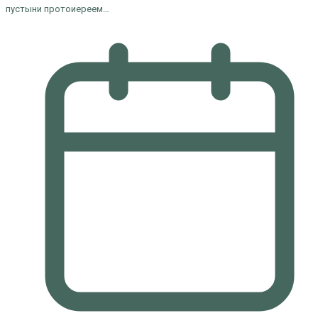
пустыни протоиереем…