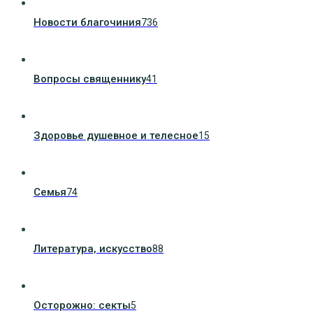
Новости благочиния
736
Вопросы священнику
41
Здоровье душевное и телесное
15
Семья
74
Литература, искуcство
88
Осторожно: секты
5