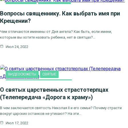
ВИДЕООТВЕТЫ
ВИДЕОСЮЖЕТЫ
Вопросы священнику. Как выбрать имя при
ВОПРОСЫ СВЯЩЕННИКУ
Крещении?
Чем отличаются именины от Дня ангела? Как быть, если имени,
которым вы хотите назвать ребенка, нет в святцах?…
Июл 24, 2022
ВИДЕОСЮЖЕТЫ
СВЯТЫЕ
ТЕЛЕПЕРЕДАЧА "ДОРОГА К ХРАМУ"
О святых царственных страстотерпцах
(Телепередача «Дорога к храму»)
В чем заключается святость Николая II и его семьи? Почему страсти
вокруг царских останков не утихают? На эти…
Июл 17, 2022