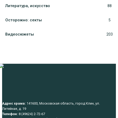
Литература, искуcство
88
Осторожно: секты
5
Видеосюжеты
203
Адрес храма:
141600, Московская область, город Клин, ул.
Литейная, д. 19
Телефон:
8 (49624) 2-72-67