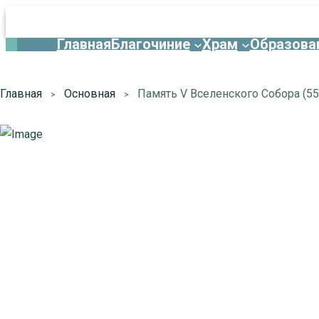
Главная
Благочиние
Храм
Образова
Главная
Основная
Память V Вселенского Собора (55