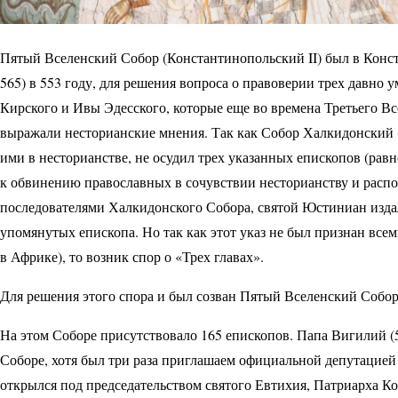
Пятый Вселенский Собор (Константинопольский II) был в Конст
565) в 553 году, для решения вопроса о правоверии трех давно
Кирского и Ивы Эдесского, которые еще во времена Третьего Все
выражали несторианские мнения. Так как Собор Халкидонский 
ими в несторианстве, не осудил трех указанных епископов (равн
к обвинению православных в сочувствии несторианству и рас
последователями Халкидонского Собора, святой Юстиниан издал 
упомянутых епископа. Но так как этот указ не был признан всем
в Африке), то возник спор о «Трех главах».
Для решения этого спора и был созван Пятый Вселенский Собор
На этом Соборе присутствовало 165 епископов. Папа Вигилий (5
Соборе, хотя был три раза приглашаем официальной депутацией
открылся под председательством святого Евтихия, Патриарха Ко