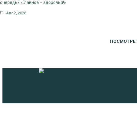
очередь? «Главное – здоровья!»
Авг 2, 2026
ПОСМОТРЕ
Адрес храма:
141600, Московская область, город 
19
Телефон:
8 (49624) 2-72-67
Телефон издательства:
8 (49624) 3-60-12