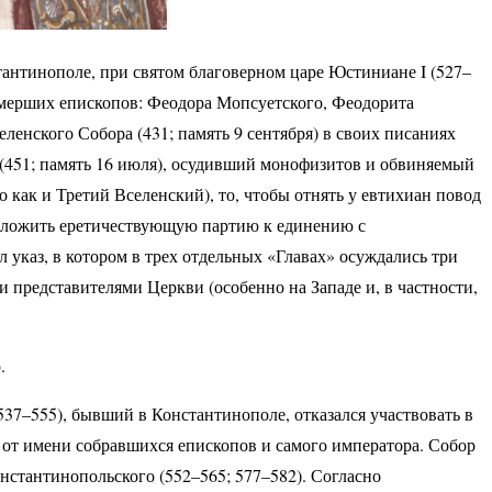
антинополе, при святом благоверном царе Юстиниане I (527–
 умерших епископов: Феодора Мопсуетского, Феодорита
ленского Собора (431; память 9 сентября) в своих писаниях
(451; память 16 июля), осудивший монофизитов и обвиняемый
о как и Третий Вселенский), то, чтобы отнять у евтихиан повод
положить еретичествующую партию к единению с
указ, в котором в трех отдельных «Главах» осуждались три
и представителями Церкви (особенно на Западе и, в частности,
.
37–555), бывший в Константинополе, отказался участвовать в
 от имени собравшихся епископов и самого императора. Собор
нстантинопольского (552–565; 577–582). Согласно