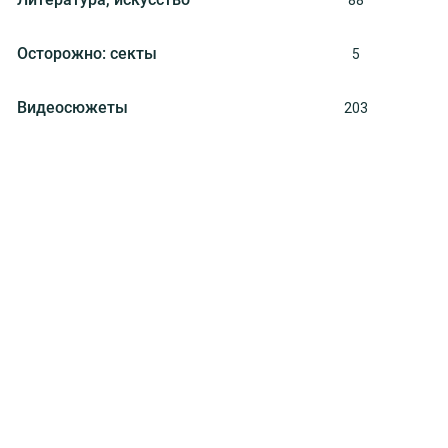
88
Осторожно: секты
5
Видеосюжеты
203