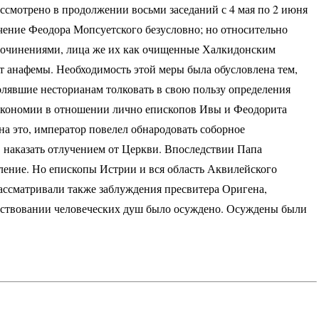
ассмотрено в продолжении восьми заседаний с 4 мая по 2 июня
учение Феодора Мопсуетского безусловно; но относительно
сочинениями, лица же их как очищенные Халкидонским
т анафемы. Необходимость этой меры была обусловлена тем,
лявшие несторианам толковать в свою пользу определения
 икономии в отношении лично епископов Ивы и Феодорита
а это, император повелел обнародовать соборное
 наказать отлучением от Церкви. Впоследствии Папа
ление. Но епископы Истрии и вся область Аквилейского
рассматривали также заблуждения пресвитера Оригена,
уществовании человеческих душ было осуждено. Осуждены были