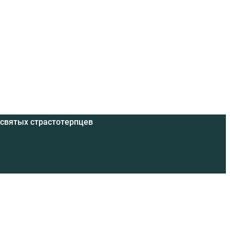
 святых страстотерпцев
 трезвым духовником