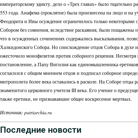
императорскому эдикту, дело о «Трех главах» было тщательно р
553 года. Анафема (проклятие) была произнесена на лицо и на 
Феодорита и Ивы осуждение ограничилось только некоторыми 
Собором без сомнения, вследствие раскаяния, были пощажены о
что в осужденных сочинениях содержались высказывания, позво
Халкидонского Собора. Но снисхождение отцов Собора в духе
ожесточило монофизитов против соборного решения. Несмотря н
постановление, а Папу Вигилия как единомышленника еретиков
согласился с общим мнением отцов и подписал соборное опреде
митрополита более века оставались в расколе. На Соборе отцы 
знаменитого церковного учителя III века. Его учение о предс
также еретики, не признававшие общее воскресение мертвых.
Источник: patriarchia.ru
Последние новости