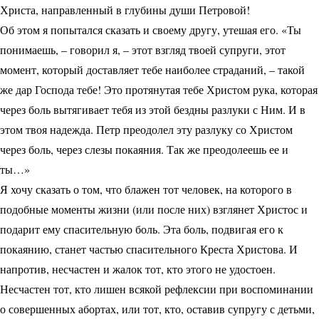
Христа, направленный в глубины души Петровой!
Об этом я попытался сказать и своему другу, утешая его. «Ты
понимаешь, – говорил я, – этот взгляд твоей супруги, этот
момент, который доставляет тебе наиболее страданий, – такой
же дар Господа тебе! Это протянутая тебе Христом рука, которая
через боль вытягивает тебя из этой бездны разлуки с Ним. И в
этом твоя надежда. Петр преодолел эту разлуку со Христом
через боль, через слезы покаяния. Так же преодолеешь ее и
ты…»
Я хочу сказать о том, что блажен тот человек, на которого в
подобные моменты жизни (или после них) взглянет Христос и
подарит ему спасительную боль. Эта боль, подвигая его к
покаянию, станет частью спасительного Креста Христова. И
напротив, несчастен и жалок тот, кто этого не удостоен.
Несчастен тот, кто лишен всякой рефлексии при воспоминании
о совершенных абортах, или тот, кто, оставив супругу с детьми,