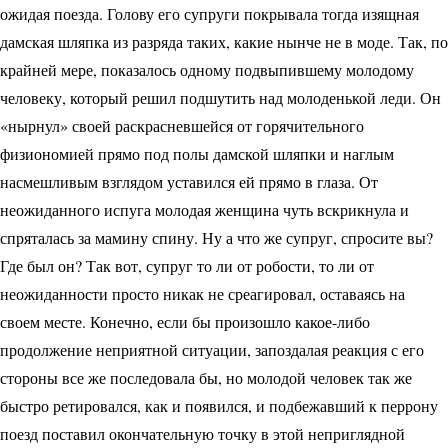
ожидая поезда. Голову его супруги покрывала тогда изящная
дамская шляпка из разряда таких, какие нынче не в моде. Так, по
крайней мере, показалось одному подвыпившему молодому
человеку, который решил подшутить над молоденькой леди. Он
«нырнул» своей раскрасневшейся от горячительного
физиономией прямо под полы дамской шляпки и наглым
насмешливым взглядом уставился ей прямо в глаза. От
неожиданного испуга молодая женщина чуть вскрикнула и
спряталась за мамину спину. Ну а что же супруг, спросите вы?
Где был он? Так вот, супруг то ли от робости, то ли от
неожиданности просто никак не среагировал, оставаясь на
своем месте. Конечно, если бы произошло какое-либо
продолжение неприятной ситуации, запоздалая реакция с его
стороны все же последовала бы, но молодой человек так же
быстро ретировался, как и появился, и подбежавший к перрону
поезд поставил окончательную точку в этой неприглядной