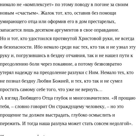
нимало не «комплексует» по этому поводу в погоне за своим
новым «счастьем». Жалок тот, кто, оставив без помощи
умирающего отца или оформив его в дом престарелых,
запасается лишь десятком аргументов в свое оправдание.
Но и тот, кто удостоился протянутой Христовой руки, не всегда
в безопасности. Ибо немало среди нас тех, кто так и не узнал эту
руку и, погрузившись в бездну отчаяния, так и не нашел пути к
преодолению боли через покаяние, а потому безвозвратно
утерял надежду на преодоление разлуки с Ним. Немало тех, кто
не познал бездну Любви Божией, и тех, кто так и не сумел
простить самому себе того, что уже не вернуть…
А взгляд Любящего Отца глубок и многозначителен. «Я прощаю
тебя, – словно говорит Он страждущему человеку, – но это
прощение ты должен выстрадать, глубоко осмыслить и
пережить. И тогда наша разлука может стать совсем недолгой».