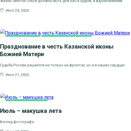
Жизнь святой Ольги должна быть для нас и судом, и вдохновением
Июл 24, 2026
КАК МЫ ВЕРУЕМ
ЦЕРКОВНЫЕ ПРАЗДНИКИ
Празднование в честь Казанской иконы
Божией Матери
Судьба России решается не только на фронтах, но и в наших сердцах
Июл 21, 2026
ЛИТЕРАТУРА,
ИСКУCСТВО
Июль – макушка лета
Взгляд фотографа