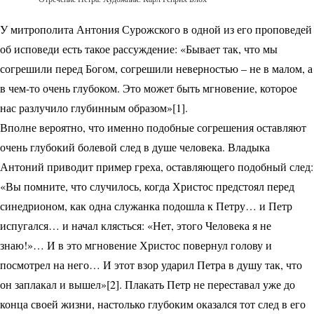
У митрополита Антония Сурожского в одной из его проповедей
об исповеди есть такое рассуждение: «Бывает так, что мы
согрешили перед Богом, согрешили неверностью – не в малом, а
в чем-то очень глубоком. Это может быть мгновение, которое
нас разлучило глубинным образом»[1].
Вполне вероятно, что именно подобные согрешения оставляют
очень глубокий болевой след в душе человека. Владыка
Антоний приводит пример греха, оставляющего подобный след:
«Вы помните, что случилось, когда Христос предстоял перед
синедрионом, как одна служанка подошла к Петру… и Петр
испугался… и начал клясться: «Нет, этого Человека я не
знаю!»… И в это мгновение Христос повернул голову и
посмотрел на него… И этот взор ударил Петра в душу так, что
он заплакал и вышел»[2]. Плакать Петр не переставал уже до
конца своей жизни, настолько глубоким оказался тот след в его