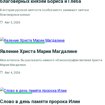
благоверных князей Бориса и Глеба
В истории русской святости особое место занимают святые
благоверные князья.
Авг 5, 2026
ЛИТЕРАТУРА, ИСКУCСТВО
Явление Христа Марии Магдалине
Мне хотелось бы рассказать немного об иконографии явления Христа
Марии Магдалине
Авг 4, 2026
КАК МЫ ВЕРУЕМ
Слово в день памяти пророка Илии
ЦЕРКОВНЫЕ ПРАЗДНИКИ