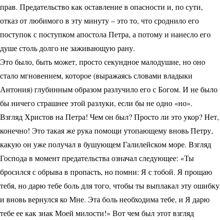
прав. Предательство как оставление в опасности и, по сути,
отказ от любимого в эту минуту – это то, что сроднило его
поступок с поступком апостола Петра, а потому и нанесло его
душе столь долго не заживающую рану.
Это было, быть может, просто секундное малодушие, но оно
стало мгновением, которое (выражаясь словами владыки
Антония) глубинным образом разлучило его с Богом. И не было
бы ничего страшнее этой разлуки, если бы не одно «но».
Взгляд Христов на Петра! Чем он был? Просто ли это укор? Нет,
конечно! Это такая же рука помощи утопающему вновь Петру,
какую он уже получал в бушующем Галилейском море. Взгляд
Господа в момент предательства означал следующее: «Ты
бросился с обрыва в пропасть, но помни: Я с тобой. Я прощаю
тебя, но дарю тебе боль для того, чтобы ты выплакал эту ошибку
и вновь вернулся ко Мне. Эта боль необходима тебе, и Я дарю
тебе ее как знак Моей милости!» Вот чем был этот взгляд