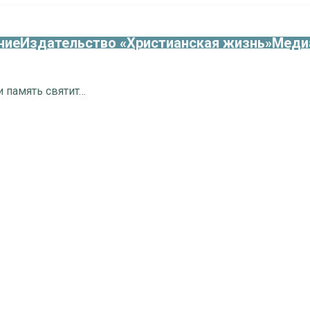
ние
Издательство «Христианская жизнь»
Меди
14 января – Обрезание Господне и память святителя Василия Великого