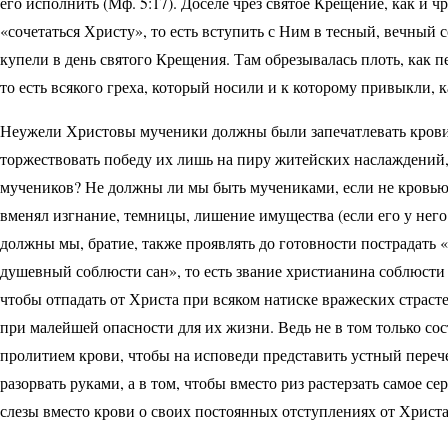
его исполнить (Мф. 5:17). Доселе чрез святое Крещение, как и чр
«сочетаться Христу», то есть вступить с Ним в тесный, вечный
купели в день святого Крещения. Там обрезывалась плоть, как пе
то есть всякого греха, который носили и к которому привыкли,
Неужели Христовы мученики должны были запечатлевать кровию
торжествовать победу их лишь на пиру житейских наслаждений,
мучеников? Не должны ли мы быть мучениками, если не кровью,
вменял изгнание, темницы, лишение имущества (если его у него
должны мы, братие, также проявлять до готовности пострадать 
душевный соблюсти сан», то есть звание христианина соблюсти 
чтобы отпадать от Христа при всяком натиске вражеских страст
при малейшей опасности для их жизни. Ведь не в том только сос
пролитием крови, чтобы на исповеди представить устный перече
разорвать руками, а в том, чтобы вместо риз растерзать самое с
слезы вместо крови о своих постоянных отступлениях от Христ