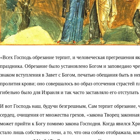
«Всех Господь обрезание терпит, и человеческая прегрешения я
праздника. Обрезание было установлено Богом и заповедано чр
знаком вступления в Завет с Богом, печатью обещания быть в н
пролития крови; оно совершалось во образ отсечения страстей п
гибельно было для Израиля и так часто заставляло его отступать 
И вот Господь наш, будучи безгрешным, Сам терпит обрезание,
сердец, очищения от множества грехов, «закона Творец законна
может прийти к Богу помимо закона Господня. Когда явился Хрис
стало лишь собственно тени, а то, что она собою отображала, ко