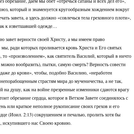
ез обрезание, даем мы обет «отречься сатаны и всех дел его»,
 союз, который и знаменуется кругообразным хождением вокруг
чать завета, а здесь должно «совлечься тела греховного плоти»,
 как к изветшавшей одежде…
 завет верности своей Христу, а мы имеем право
 мы, ради которых проливается кровь Христа и Его святых
 то «произволением», как святитель Василий, который в ничто
 можно вообразить), пытки, самую смерть? Верность совести
«даже до крови», чтобы, подобно Василию, «неработен
непорабощенным страстям мира до мученичества, а не так,
ей на душу, как на войне презренные изменники сдаются врагу
тоит обрезание сердца, которое в Ветхом Завете соединялось с
нь или краткое неполное рукописание своих грехов и его
ердце (Иоил. 2:13) сокрушением и печалью, пролить хотя бы
а, искупившего нас Своею кровию.