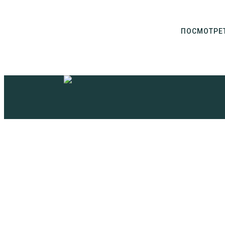
ПОСМОТРЕ
Адрес храма:
141600, Московская область, город 
19
Телефон:
8 (49624) 2-72-67
Телефон издательства:
8 (49624) 3-60-12
Перепечатка в Интернете разрешена тольк