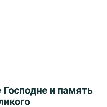
е Господне и память
ликого