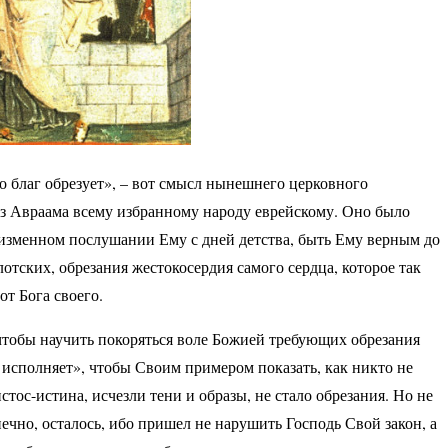
ко благ обрезует», – вот смысл нынешнего церковного
ез Авраама всему избранному народу еврейскому. Оно было
еизменном послушании Ему с дней детства, быть Ему верным до
лотских, обрезания жестокосердия самого сердца, которое так
от Бога своего.
 чтобы научить покоряться воле Божией требующих обрезания
я исполняет», чтобы Своим примером показать, как никто не
тос-истина, исчезли тени и образы, не стало обрезания. Но не
нечно, осталось, ибо пришел не нарушить Господь Свой закон, а