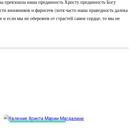
бы превзошла наша преданность Христу преданность Богу
сти книжников и фарисеев (хотя часто наша праведность далека
е и если мы не обережем от страстей самое сердце, то мы не
ЛИТЕРАТУРА, ИСКУCСТВО