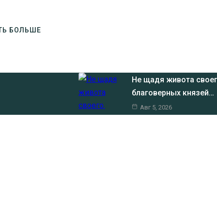
ТЬ БОЛЬШЕ
Не щадя живота своег
благоверных князей…
Авг 5, 2026
Явление Христа Мари
Клин, ул. Литейная, д.
Авг 4, 2026
Не бойся!
Авг 3, 2026
о при наличии