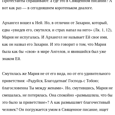
Протестанты спрашивают: а где это в Священном писании? А
вот как раз — в сегодняшнем коротеньком диалоге.
Архангел вошел к Ней. Но, в отличии от Захарии, который,
едва «увидев его, смутился, и страх напал на него» (Лк. 1, 12),
Мария не испугалась. И Архангел не называет Ей свое имя,
как он назвал его Захарии. И это говорит о том, что Мария
была как бы «своя» в мире Ангелов, и явившийся был уже
знаком Ей.
Смутилась же Мария не от его вида, но от его удивительного
приветствия: «Радуйся, Благодатная! Господь с Тобою;
благословенна Ты между женами». Но, смутившись, Мария не
смешалась, не потерялась. Она спокойно «размышляла, что бы
это было за приветствие»? А как размышляет благочестивый
человек? Он погружается умом в Священное писание, ищет