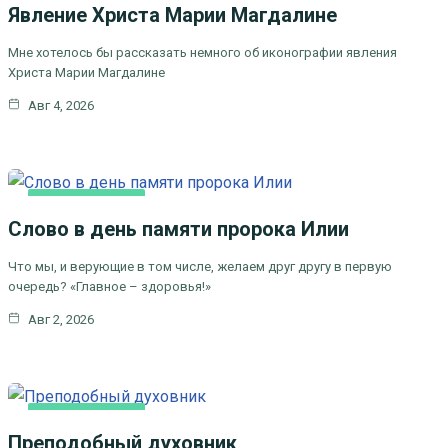
Явление Христа Марии Магдалине
Мне хотелось бы рассказать немного об иконографии явления
Христа Марии Магдалине
Авг 4, 2026
КАК МЫ ВЕРУЕМ
Слово в день памяти пророка Илии
ЦЕРКОВНЫЕ ПРАЗДНИКИ
Что мы, и верующие в том числе, желаем друг другу в первую
очередь? «Главное – здоровья!»
Авг 2, 2026
КАК МЫ ВЕРУЕМ
Преподобный духовник
ЦЕРКОВНЫЕ