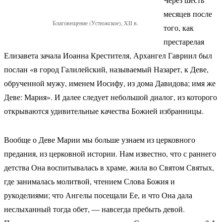
месяцев после
Благовещение (Устюжское), XII в.
того, как
престарелая
Елизавета зачала Иоанна Крестителя, Архангел Гавриил был
послан «в город Галилейский, называемый Назарет, к Деве,
обрученной мужу, именем Иосифу, из дома Давидова; имя же
Деве: Мария». И далее следует небольшой диалог, из которого
открываются удивительные качества Божией избранницы.
Вообще о Деве Марии мы больше узнаем из церковного
предания, из церковной истории. Нам известно, что с раннего
детства Она воспитывалась в храме, жила во Святом Святых,
где занималась молитвой, чтением Слова Божия и
рукоделиями; что Ангелы посещали Ее, и что Она дала
неслыханный тогда обет, — навсегда пребыть девой.