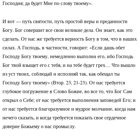
Господня; да будет Мне по слову твоему».
И вот — путь святости, путь простой веры и преданности
Богу. Бог совершит все свои великие дела. Он знает, как это
сделать. От нас же требуется верность Богу в том, что в наших
силах. А Господь, в частности, говорит: «Если дашь обет
Господу Богу твоему, немедленно выполни его, ибо Господь
Бог твой взыщет его с тебя, и на тебе будет грех… Что вышло
из уст твоих, соблюдай и исполняй так, как обещал ты
Господу Богу твоему» (Втор. 23, 21-23). От нас требуется
глубокое погружение в Слово Божие, во все то, что Бог Сам
открыл о Себе; от нас требуется выполнения заповедей Его; и
от нас требуется благоразумное и мудрое молчание, когда нам
нечего сказать, и когда требуется показать свое сердечное
доверие Божьему о нас промыслу.