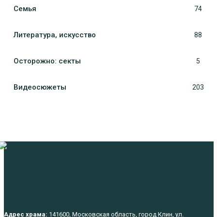
Семья
74
Литература, искуcство
88
Осторожно: секты
5
Видеосюжеты
203
Адрес храма:
141600, Московская область, город Клин, ул.