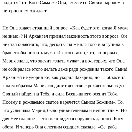
родится Тот, Кого Сама же Она, вместе со Своим народом, с
нетерпением ожидает.
Но Она задает странный вопрос: «Как будет это, когда Я мужа
не знаю»? И Архангел признал законность этого вопроса. Он
не стал объяснять, что, дескать, ты же для того и вступила в
брак, чтобы познать мужа. Из этого ясно, что, во-первых,
Мария знала, что значит «знать мужа», а во-вторых, что Она
не собиралась этого делать даже ради рождения такого Сына!
Архангел не укорил Ее, как укорил Захарию, но — объяснил,
каким образом Мария соединит девство с рождеством: «Дух
Святый найдет на Тебя, и сила Всевышнего осенит Тебя.
Посему и рождаемое святое наречется Сыном Божиим». То,
что услышала Мария, было удивительным и непонятным. Но
для Нее главное — что не придется нарушить данного Богу
обета. И теперь Она с легким сердцем сказала: «Се, раба