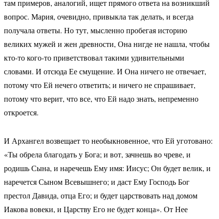
там примеров, аналогий, ищет прямого ответа на возникший
вопрос. Мария, очевидно, привыкла так делать, и всегда
получала ответы. Но тут, мысленно пробегая историю
великих мужей и жен древности, Она нигде не нашла, чтобы
кто-то кого-то приветствовал такими удивительными
словами. И отсюда Ее смущение. И Она ничего не отвечает,
потому что Ей нечего ответить; и ничего не спрашивает,
потому что верит, что все, что Ей надо знать, непременно
откроется.
И Архангел возвещает то необыкновенное, что Ей уготовано:
«Ты обрела благодать у Бога; и вот, зачнешь во чреве, и
родишь Сына, и наречешь Ему имя: Иисус; Он будет велик, и
наречется Сыном Всевышнего; и даст Ему Господь Бог
престол Давида, отца Его; и будет царствовать над домом
Иакова вовеки, и Царству Его не будет конца». От Нее