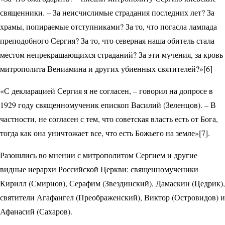
священники. – За неисчислимые страдания последних лет? За
храмы, попираемые отступниками? За то, что погасла лампада
преподобного Сергия? За то, что северная наша обитель стала
местом непрекращающихся страданий? За эти мучения, за кровь
митрополита Вениамина и других убиенных святителей?»[6]
«С декларацией Сергия я не согласен, – гово­рил на допросе в
1929 году священномученик епископ Василий (Зеленцов). – В
частности, не согласен с тем, что советская власть есть от Бога,
тогда как она уничтожает все, что есть Божьего на земле»[7].
Разошлись во мнении с митрополитом Сергием и другие
видные иерархи Российской Церкви: священномученики
Кирилл (Смирнов), Серафим (Звездинский), Дамаскин (Цедрик),
святители Агафангел (Преображенский), Виктор (Островидов) и
Афанасий (Сахаров).