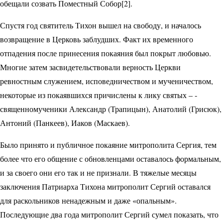
обещали созвать Поместный Собор[2].
Спустя год святитель Тихон вышел на свободу, и началось
возвращение в Церковь заблудших. Факт их временного
отпадения после принесения покаяния был покрыт любовью.
Многие затем засвидетельствовали верность Церкви
ревностным служением, исповедничеством и мученичеством,
некоторые из покаявшихся причислены к лику святых – ­
священномученики Александр (Трапицын), Анатолий (Грисюк),
Антоний (Панкеев), Иаков (Маскаев).
Было принято и публичное покаяние митрополита Сергия, тем
более что его общение с обновленцами оставалось формальным,
и за своего они его так и не признали. В тяжелые месяцы
заключения Патриарха Тихона митрополит Сергий оставался
для раскольников ненадежным и даже «опальным».
Последующие два года мит­рополит Сергий сумел показать, что