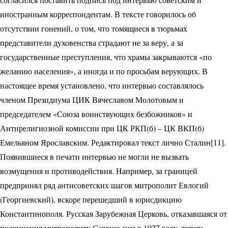
иностранным корреспондентам. В тексте говорилось об
отсутствии гонений, о том, что томящиеся в тюрьмах
представители духовенства страдают не за веру, а за
государственные преступления, что храмы закрываются «по
желанию населения», а иногда и по просьбам верующих. В
настоящее время установлено, что интервью составлялось
членом Президиума ЦИК Вячеславом Молотовым и
председателем «Союза воинствующих безбожников» и
Антирелигиозной комиссии при ЦК РКП(б) – ЦК ВКП(б)
Емельяном Ярославским. Редактировал текст лично Сталин[11].
Появившиеся в печати интервью не могли не вызвать
возмущения и противодействия. Например, за границей
предпринял ряд антисоветских шагов митрополит Евлогий
(Георгиевский), вскоре перешедший в юрисдикцию
Константинополя. Русская Зарубежная Церковь, отказавшаяся от
подчинения митрополиту Сергию еще в 1927 году, теперь