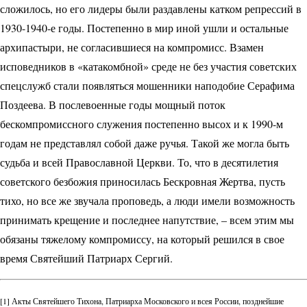
сложилось, но его лидеры были раздавлены катком репрессий в
1930-1940-е годы. Постепенно в мир иной ушли и остальные
архипастыри, не согласившиеся на компромисс. Взамен
исповедников в «катакомбной» среде не без участия советских
спецслужб стали появляться мошенники наподобие Серафима
Поздеева. В послевоенные годы мощный поток
бескомпромиссного служения постепенно высох и к 1990-м
годам не представлял собой даже ручья. Такой же могла быть
судьба и всей Православной Церкви. То, что в десятилетия
советского безбожия приносилась Бескровная Жертва, пусть
тихо, но все же звучала проповедь, а люди имели возможность
принимать крещение и последнее напутствие, – всем этим мы
обязаны тяжелому компромиссу, на который решился в свое
время Святейший Патриарх ­Сергий.
[1] Акты Святейшего Тихона, Патриарха Московского и всея России, позднейшие