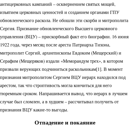
антицерковных кампаний – осквернением святых мощей,
изъятием церковных ценностей и созданием органами ГПУ
обновленческого раскола. Не обошли эти скорби и митрополита
Сергия. Признание обновленческого Высшего церковного
управления (ВЦУ) – прискорбный факт его биографии. 16 июня
1922 года, через месяц после ареста Пат­риарха Тихона,
митрополит Сергий, архиепископы Евдоким (Мещерский) и
Серафим (Мещеряков) издали «Меморандум трех», в котором
призвали верующих подчиниться раскольникам[1]. В момент
признания мит­рополитом Сергием ВЦУ иерарх находился под
арестом, так что строптивость могла кончиться для него
тюремным сроком. Напрашивается вывод, что иерарх в лучшем
случае был сломлен, а в худшем – рассчитывал получить от
признания ВЦУ какие-то выгоды.
Отпадение и покаяние