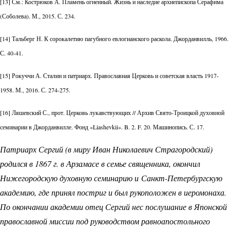
[13] См.: Кострюков А. Пламень огненный. Жизнь и наследие архиепископа Серафима
(Соболева). М., 2015. С. 234.
[14] Тальберг Н. К сорокалетию пагубного евлогианского раскола. Джорданвилль, 1966.
С. 40-41.
[15] Рокуччи А. Сталин и патриарх. Православная Церковь и советская власть 1917-
1958. М., 2016. С. 274-275.
[16] Ляшевский С., прот. Церковь лукавствующих // Архив Свято-Троицкой духовной
семинарии в Джорданвилле. Фонд «Liashevkii». B. 2. F. 20. Машинопись. С. 17.
Патриарх Сергий (в миру Иван Николаевич Страгородский)
родился в 1867 г. в Арзамасе в семье священника, окончил
Нижегородскую духовную семинарию и Санкт-Петербургскую
академию, где принял постриг и был рукоположен в иеромонаха.
По окончании академии отец Сергий нес послушание в Японской
православной миссии под руководством равноапостольного