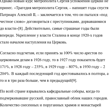
Однако новый курс митрополита Сергия успокоения Церкви не
принес. «Трагедия мит­рополита Сергия, – напишет годы спустя
Пат­риарх Алексий II, – заключается в том, что он пытался «под
честное слово» договориться с преступниками, дорвавшимися
до власти»[8]. Действительно, самые страшные годы были
впереди. Укрепление у власти Сталина в конце 1920-х годов
стало началом наступления на Церковь.
Согласно подсчетам, если принять за 100% число арестов по
церковным делам в 1926 году, то в 1927 году показатель будет
171%, в 1928 году – 235%, в 1929 году – 807%, в 1930 году – 2
204%. В каждый последующий год арестовывалось в полтора, а
то и в три раза больше, чем в предыдущий[9].
По всей стране взрывались кафедральные соборы, когда-то
подчеркивавшие русский, православный облик наших городов.
Количество снесенных и поруганных храмов и монастырей