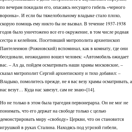
по вечерам покидали его, опасаясь несущего гибель «черного
воронка». И если бы тяжелобольному владыке стало плохо,
скорую помощь ему никто бы не вызвал. В течение 1937-1938
годов было уничтожено все его окружение, в том числе родная
сестра и келейник. Посетивший митрополита архиепископ
Пантелеимон (Рожновский) вспоминал, как в комнату, где они
беседовали, неожиданно вошел человек: «Автомобиль ожидает
вас. – Ах да, пойдем осматривать наши храмы московские, –
сказал митрополит Сергий архиепископу и тихо добавил: –
Владыко, помолитесь прежде, не я вас везу храмы осматривать, а
нас везут… Куда нас завезут, сам не знаю»[14].
Но не только в этом была трагедия первоиерарха. Он не мог не
понимать, что его держат на свободе только с целью
демонстрировать миру «свободу» Церкви, что он становится
игрушкой в руках Сталина. Находясь под угрозой гибели,