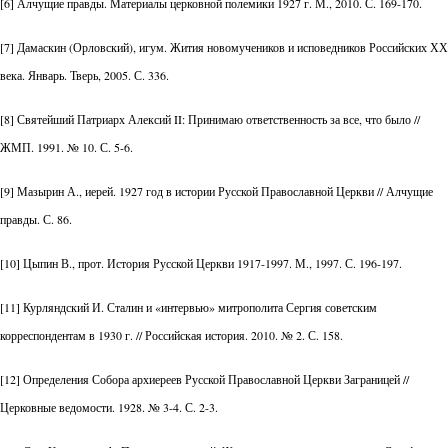
[6] Алчущие правды. Материалы церковной полемики 1927 г. М., 2010. С. 169-170.
[7] Дамаскин (Орловский), игум. Жития новомучеников и исповедников Российских ХХ
века. Январь. Тверь, 2005. С. 336.
[8] Святейший Патриарх Алексий II: Принимаю ответственность за все, что было //
ЖМП. 1991. № 10. С. 5-6.
[9] Мазырин А., иерей. 1927 год в истории Русской Православной Церкви // Алчущие
правды. С. 86.
[10] Цыпин В., прот. История Русской Церкви 1917-1997. М., 1997. С. 196-197.
[11] Курляндский И. Сталин и «интервью» митрополита Сергия советским
корреспондентам в 1930 г. // Российская история. 2010. № 2. С. 158.
[12] Определения Собора архиереев Русской Православной Церкви Заграницей //
Церковные ведомости. 1928. № 3-4. С. 2-3.