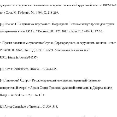
документы и переписка о каноническом преемстве высшей церковной власти. 1917-1943
гг. / Сост. М. Губонин. М., 1994. С. 218-219.
[2] Иванов С. О причинах передачи св. Патриархом Тихоном канцелярских дел группе
священников в мае 1922 г. // Вестник ПСТГУ. 2011. Серия II: 3 (40). С. 17-36.
* Проект послания митрополита Сергия (Страгородского) к верующим. 10 июня 1926 г.
// ГАРФ. Ф. 6343. Оп. 1. Д. 263. Л. 20-21. Машинописная копия (см.:
URL:
istmat.info/node/34537
).
[3] Акты Святейшего Тихона… С. 474-475.
[4] Ляшевский С., прот. Русские православные церкви заграницей (церковно-
исторический очерк) // Архив Свято-Троицкой духовной семинарии в Джорданвилле.
Фонд «Liashevkii» B. 2, F. 14. С. 1.
[5] Акты Святейшего Тихона… С. 509–513.