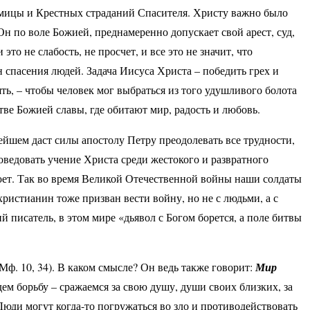
мицы и Крестных страданий Спасителя. Христу важно было
Он по воле Божией, преднамеренно допускает свой арест, суд,
то не слабость, не просчет, и все это не значит, что
 спасения людей. Задача Иисуса Христа – победить грех и
нять, – чтобы человек мог выбраться из того удушливого болота
тве Божией славы, где обитают мир, радость и любовь.
йшем даст силы апостолу Петру преодолевать все трудности,
поведовать учение Христа среди жестокого и развратного
воюет. Так во время Великой Отечественной войны наши солдаты
христианин тоже призван вести войну, но не с людьми, а с
ий писатель, в этом мире «дьявол с Богом борется, а поле битвы
Мф. 10, 34). В каком смысле? Он ведь также говорит:
Мир
дем борьбу – сражаемся за свою душу, души своих близких, за
Люди могут когда-то погружаться во зло и противодействовать