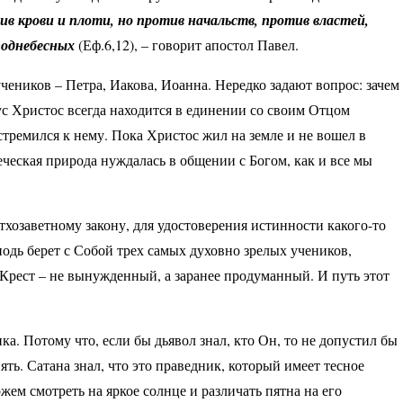
ив крови и плоти, но против начальств, против властей,
поднебесных
(Еф.6,12),
– говорит апостол Павел.
чеников – Петра, Иакова, Иоанна. Нередко задают вопрос: зачем
ус Христос всегда находится в единении со своим Отцом
стремился к нему. Пока Христос жил на земле и не вошел в
еческая природа нуждалась в общении с Богом, как и все мы
тхозаветному закону, для удостоверения истинности какого-то
одь берет с Собой трех самых духовно зрелых учеников,
 Крест – не вынужденный, а заранее продуманный. И путь этот
ика. Потому что, если бы дьявол знал, кто Он, то не допустил бы
ять. Сатана знал, что это праведник, который имеет тесное
жем смотреть на яркое солнце и различать пятна на его