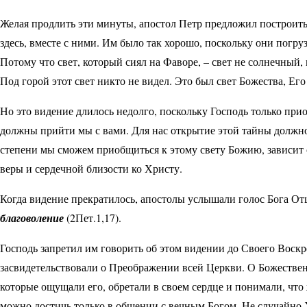
Желая продлить эти минуты, апостол Петр предложил построить 
здесь, вместе с ними. Им было так хорошо, поскольку они погру
Потому что свет, который сиял на Фаворе, – свет не солнечный
Под горой этот свет никто не видел. Это был свет Божества, Его
Но это видение длилось недолго, поскольку Господь только при
должны прийти мы с вами. Для нас открытие этой тайны должно 
степени мы сможем приобщиться к этому свету Божию, зависит 
веры и сердечной близости ко Христу.
Когда видение прекратилось, апостолы услышали голос Бога От
благоволение
(2Пет.1,17).
Господь запретил им говорить об этом видении до Своего Воск
засвидетельствовали о Преображении всей Церкви. О Божествен
которые ощущали его, обретали в своем сердце и понимали, что 
можно достичь только в общении с вечным Богом. Не случайно 