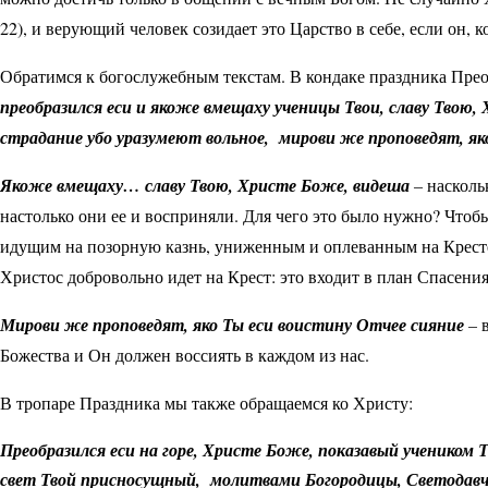
22), и верующий человек созидает это Царство в себе, если он, 
Обратимся к богослужебным текстам. В кондаке праздника Пре
преобразился еси и якоже вмещаху ученицы Твои, славу Твою, 
страдание убо уразумеют вольное, мирови же проповедят, як
Якоже вмещаху… славу Твою, Христе Боже, видеша
–
насколь
настолько они ее и восприняли. Для чего это было нужно? Чтоб
идущим на позорную казнь, униженным и оплеванным на Крест
Христос добровольно идет на Крест: это входит в план Спасения
М
ирови же проповедят, яко Ты еси воистину Отчее сияние
–
Божества и Он должен воссиять в каждом из нас.
В тропаре Праздника мы также обращаемся ко Христу:
Преобразился еси на горе, Христе Боже, показавый учеником 
свет Твой присносущный, молитвами Богородицы, Светодавче,