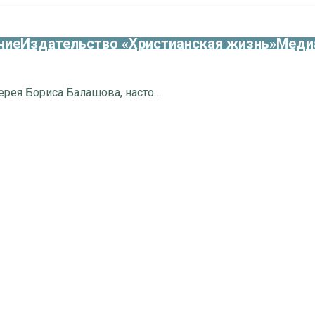
ние
Издательство «Христианская жизнь»
Меди
Проповедь протоиерея Бориса Балашова, настоятеля Скорбященского храма, в день Преображения Господня