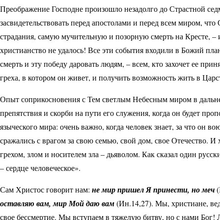
Преображение Господне произошло незадолго до Страстной сед
засвидетельствовать перед апостолами и перед всем миром, что 
страдания, самую мучительную и позорную смерть на Кресте, – и э
христианство не удалось! Все эти события входили в Божий план
смерть и эту победу даровать людям, – всем, кто захочет ее при
греха, в котором он живет, и получить возможность жить в Царс
Опыт соприкосновения с Тем светлым Небесным миром в дальне
препятствия и скорби на пути его служения, когда он будет про
языческого мира: очень важно, когда человек знает, за что он 
сражались с врагом за свою семью, свой дом, свое Отечество. И 
грехом, злом и носителем зла – дьяволом. Как сказал один русск
– сердце человеческое».
Сам Христос говорит нам:
не мир пришел Я принести, но меч
(
оставляю вам, мир Мой даю вам
(Ин.14,27). Мы, христиане, ве
свое бессмертие. Мы вступаем в тяжелую битву, но с нами Бог! 