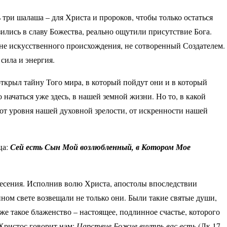
три шалаша – для Христа и пророков, чтобы только остаться
зились в славу Божества, реально ощутили присутствие Бога.
, не искусственного происхождения, не сотворенный Создателем.
 сила и энергия.
открыл тайну Того мира, в который пойдут они и в который
начаться уже здесь, в нашей земной жизни. Но то, в какой
от уровня нашей духовной зрелости, от искренности нашей
ца:
Сей есть Сын Мой возлюбленный, в Котором Мое
ресения. Исполнив волю Христа, апостолы впоследствии
ном свете возвещали не только они. Были такие святые души,
же такое блаженство – настоящее, подлинное счастье, которого
Христос говорит нам:
Царствие Божие внутрь вас есть
(Лк.17,