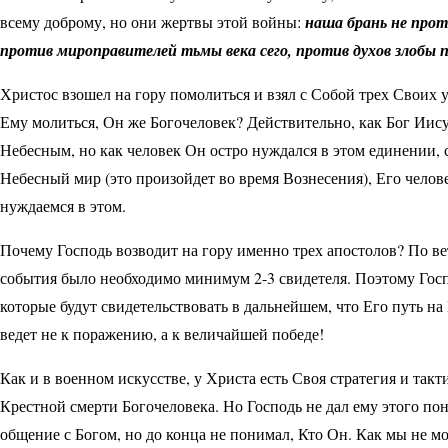
всему доброму, но они жертвы этой войны:
наша брань не прот
против мироправителей тьмы века сего, против духов злобы 
Христос взошел на гору помолиться и взял с Собой трех Своих у
Ему молиться, Он же Богочеловек? Действительно, как Бог Иис
Небесным, но как человек Он остро нуждался в этом единении, 
Небесный мир (это произойдет во время Вознесения), Его челов
нуждаемся в этом.
Почему Господь возводит на гору именно трех апостолов? По ве
события было необходимо минимум 2-3 свидетеля. Поэтому Госп
которые будут свидетельствовать в дальнейшем, что Его путь на
ведет не к поражению, а к величайшей победе!
Как и в военном искусстве, у Христа есть Своя стратегия и такт
Крестной смерти Богочеловека. Но Господь не дал ему этого пон
общение с Богом, но до конца не понимал, Кто Он. Как мы не мо