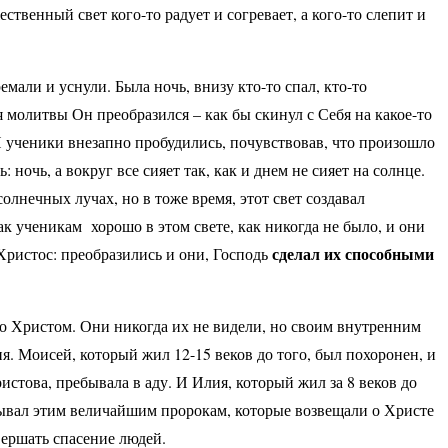
ственный свет кого-то радует и согревает, а кого-то слепит и
емали и уснули. Была ночь, внизу кто-то спал, кто-то
я молитвы Он преобразился – как бы скинул с Себя на какое-то
 ученики внезапно пробудились, почувствовав, что произошло
 ночь, а вокруг все сияет так, как и днем не сияет на солнце.
лнечных лучах, но в тоже время, этот свет создавал
к ученикам хорошо в этом свете, как никогда не было, и они
сделал их способными
Христос: преобразились и они, Господь
со Христом. Они никогда их не видели, но своим внутренним
. Моисей, который жил 12-15 веков до того, был похоронен, и
стова, пребывала в аду. И Илия, который жил за 8 веков до
крывал этим величайшим пророкам, которые возвещали о Христе
вершать спасение людей.