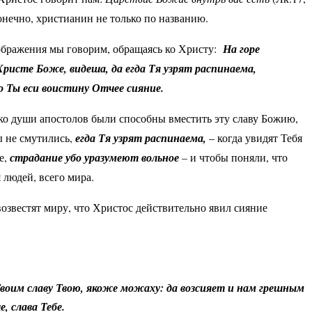
конечно, христианин не только по названию.
ображения мы говорим, обращаясь ко Христу:
На горе
Христе Боже, видеша, да егда Тя узрят распинаема,
о Ты еси воистину Отчее сияние.
ко души апостолов были способны вместить эту славу Божию,
ы не смутились,
егда Тя узрят распинаема
,
– когда увидят Тебя
е,
страдание убо уразумеют вольное
–
и чтобы поняли, что
 людей, всего мира.
возвестят миру, что Христос действительно явил сияние
Твоим славу Твою, якоже можаху: да возсияет и нам грешным
 слава Тебе.