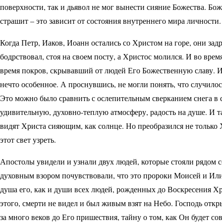
поверхности, так и дьявол не мог вынести сияние Божества. Боже
страшит – это зависит от состояния внутреннего мира личности.
Когда Петр, Иаков, Иоанн остались со Христом на горе, они задр
бодрствовал, стоя на своем посту, а Христос молился. И во врем
время покров, скрывавший от людей Его Божественную славу. И
нечто особенное. А проснувшись, не могли понять, что случилось:
Это можно было сравнить с ослепительным сверканием снега в со
удивительную, духовно-теплую атмосферу, радость на душе. И та
видят Христа сияющим, как солнце. Но преобразился не только 
этот свет узреть.
Апостолы увидели и узнали двух людей, которые стояли рядом 
духовным взором почувствовали, что это пророки Моисей и Илия
душа его, как и души всех людей, рожденных до Воскресения Хри
этого, смерти не видел и был живым взят на Небо. Господь от
за много веков до Его пришествия, тайну о том, как Он будет со