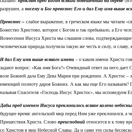
сказано:
проклят пред Богом всякий повешенный на дереве
(Вто
разрушен, а
посему и Бог превознес Его и дал Ему имя выше вс
Превознес
–
слабое выражение, в греческом языке мы читаем «св
Божество Христово, которое с Богом и так пребывало, а Его че
Вознесении Иисуса Христа мы слышим слова, подтверждающие
человеческая природа получила такую же честь и силу, и славу, 
И дал Ему имя выше всякого имени
– о каком имени Христа гов
задают вопрос: «Как имя Бога?» Очевидный ответ на него дает 
воле Божией дала Ему Дева Мария при рождении. А Христос – эт
имеющий полноту даров Божиих. А как мы еще Его называем? Го
называя Спасителя «Господь Иисус Христос», мы исповедуем Его
Дабы пред именем Иисуса преклонилось всякое колено небесны
будущее время: ангельский мир перед Ним уже преклонился, а ч
Пришествия Христа. Слово
преисподний
относится и к тому вр
со Христом в мир Небесной Славы. Да и сами эти силы бесовск