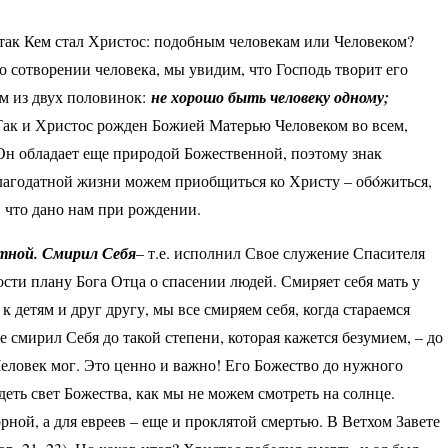
так Кем стал Христос: подобным человекам или Человеком?
о сотворении человека, мы увидим, что Господь творит его
м из двух половинок:
не хорошо быть человеку одному;
. Так и Христос рожден Божией Матерью Человеком во всем,
Он обладает еще природой Божественной, поэтому знак
благодатной жизни можем приобщиться ко Христу – обόжиться,
, что дано нам при рождении.
тной. Смирил Себя
– т.е. исполнил Свое служение Спасителя
ости плану Бога Отца о спасении людей. Смиряет себя мать у
 детям и друг другу, мы все смиряем себя, когда стараемся
е смирил Себя до такой степени, которая кажется безумием, – до
 Человек мог. Это ценно и важно! Его Божество до нужного
деть свет Божества, как мы не можем смотреть на солнце.
рной, а для евреев – еще и проклятой смертью. В Ветхом Завете