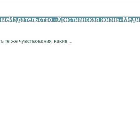
ние
Издательство «Христианская жизнь»
Меди
«В вас должны быть те же чувствования, какие и во Христе Иисусе» (проповедь)