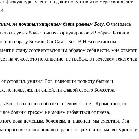
оках физкультуры ученики сдают нормативы по мере своих сил:
е!
жиим, не почитал хищением быть равным Богу
. О чем здесь
е используется более точная формулировка: «В образе Божием
орен по образу Божию, Он Сам – Бог. В Нем соединены
идент и стану соответствующим образом себя вести, мне ответят,
ает на чужое, это не хищение, не грабеж, в греческом тексте так
 опустошил, унизил. Бог, имеющий полноту бытия и
к, не пользуясь ни силой, ни славой своего Божества.
дь Бог абсолютно свободен, а человек – нет. Кроме того, он
 все больны грехом: не можем избавиться от гнева,
зного рода немощам, болезням, и, наконец, мы смертны. Эта
которого все люди попали в рабство греха, и только во Христе и