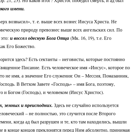
р. 21, 23). Но каков итог? Христос победил смерть, и ад был
якого имени.
ерх возвысил», т. е. выше всех вознес Иисуса Христа. Не
ловеческую природу превознес выше всех ангельских сил. По
 это:
и воссел одесную Бога Отца
(Мк. 16, 19), т.е. Его
как Его Божество.
орится здесь? Есть сектанты – иеговисты, которые постоянно
Священное Писание. Есть человеческое имя «Иисус», которое по
о не имя, а значение Его служения: Он – Мессия, Помазанник,
сподь. В Ветхом Завете «Господь» – имя Бога, поэтому,
 и Богом (Господь), и человеком (Иисус Христос).
х, земных и преисподних.
Здесь не случайно используется
еловеческий – не полностью, это случится после Второго
емени, когда ад был разрушен и те, кто там находились, вышли
ие в конце концов преклонятся перед Ним абсолютно, принимая