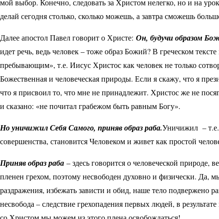
мой выбор. Конечно, следовать за Христом нелегко, но и на ур
делай сегодня столько, сколько можешь, а завтра сможешь больш
Далее апостол Павел говорит о Христе:
Он, будучи образом Бо
идет речь, ведь человек – тоже образ Божий? В греческом текст
пребывающим», т.е. Иисус Христос как человек не только сотв
Божественная и человеческая природы. Если я скажу, что я през
что я присвоил то, что мне не принадлежит. Христос же не посяг
и сказано: «не почитал грабежом быть равным Богу».
Но уничижил Себя Самого, приняв образ раба.
Уничижил – т.е.
совершенства, становится Человеком и живет как простой челове
Приняв образ раба
– здесь говорится о человеческой природе, ве
пленен грехом, поэтому несвободен духовно и физически. Да, мы
раздражения, избежать зависти и обид, наше тело подвержено ра
несвобода – следствие грехопадения первых людей, в результате 
со Христом мы можем из этого плена освобождаться!