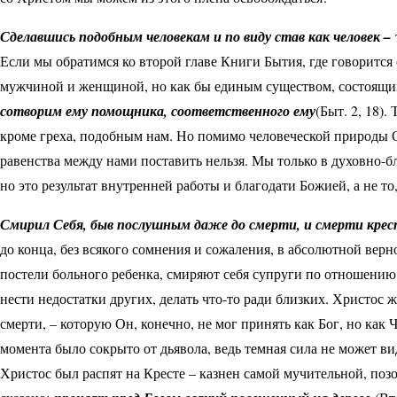
Сделавшись подобным человекам и по виду став как человек
–
Если мы обратимся ко второй главе Книги Бытия, где говорится 
мужчиной и женщиной, но как бы единым существом, состоящи
сотворим ему помощника, соответственного ему
(Быт. 2, 18)
кроме греха, подобным нам. Но помимо человеческой природы 
равенства между нами поставить нельзя. Мы только в духовно-
но это результат внутренней работы и благодати Божией, а не то
Смирил Себя, быв послушным даже до смерти, и смерти крес
до конца, без всякого сомнения и сожаления, в абсолютной верн
постели больного ребенка, смиряют себя супруги по отношению к
нести недостатки других, делать что-то ради близких. Христос ж
смерти, – которую Он, конечно, не мог принять как Бог, но как
момента было сокрыто от дьявола, ведь темная сила не может ви
Христос был распят на Кресте – казнен самой мучительной, позо