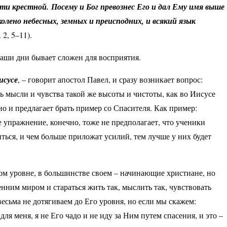
ти крестной. Посему и Бог превознес Его и дал Ему имя выше
колено небесных, земных и преисподних, и всякий язык
 2, 5–11).
наши дни бывает сложен для восприятия.
исусе
, – говорит апостол Павел, и сразу возникает вопрос:
 мысли и чувства такой же высоты и чистоты, как во Иисусе
но и предлагает брать пример со Спасителя. Как пример:
е упражнение, конечно, тоже не предполагает, что ученики
ться, и чем больше приложат усилий, тем лучше у них будет
ном уровне, в большинстве своем – начинающие христиане, но
нним миром и стараться жить так, мыслить так, чувствовать
весьма не дотягиваем до Его уровня, но если мы скажем:
для меня, я не Его чадо и не иду за Ним путем спасения, и это –