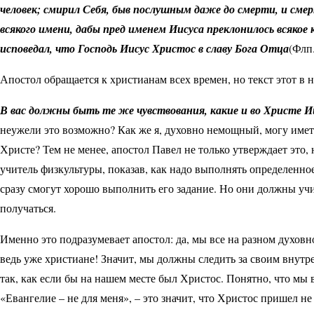
человек; смирил Себя, быв послушным даже до смерти, и смер
всякого имени, дабы пред именем Иисуса преклонилось всякое 
исповедал, что Господь Иисус Христос в славу Бога Отца
(Флп.
Апостол обращается к христианам всех времен, но текст этот в 
В вас должны быть те же чувствования, какие и во Христе И
неужели это возможно? Как же я, духовно немощный, могу иметь
Христе? Тем не менее, апостол Павел не только утверждает это, 
учитель физкультуры, показав, как надо выполнять определенно
сразу смогут хорошо выполнить его задание. Но они должны учи
получаться.
Именно это подразумевает апостол: да, мы все на разном духов
ведь уже христиане! Значит, мы должны следить за своим внутре
так, как если бы на нашем месте был Христос. Понятно, что мы 
«Евангелие – не для меня», – это значит, что Христос пришел не 