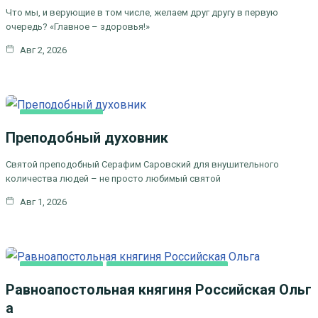
Что мы, и верующие в том числе, желаем друг другу в первую
очередь? «Главное – здоровья!»
Авг 2, 2026
КАК МЫ ВЕРУЕМ
Преподобный духовник
ЦЕРКОВНЫЕ
ПРАЗДНИКИ
Святой преподобный Серафим Саровский для внушительного
количества людей – не просто любимый святой
Авг 1, 2026
КАК МЫ ВЕРУЕМ
ЦЕРКОВНЫЕ ПРАЗДНИКИ
Равноапостольная княгиня Российская Ольг
а