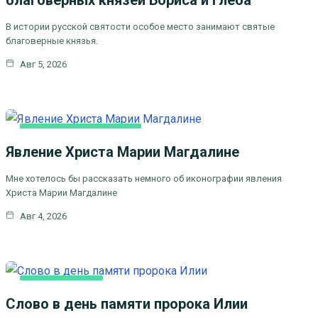
благоверных князей Бориса и Глеба
В истории русской святости особое место занимают святые
благоверные князья.
Авг 5, 2026
ЛИТЕРАТУРА, ИСКУCСТВО
Явление Христа Марии Магдалине
Мне хотелось бы рассказать немного об иконографии явления
Христа Марии Магдалине
Авг 4, 2026
КАК МЫ ВЕРУЕМ
Слово в день памяти пророка Илии
ЦЕРКОВНЫЕ ПРАЗДНИКИ