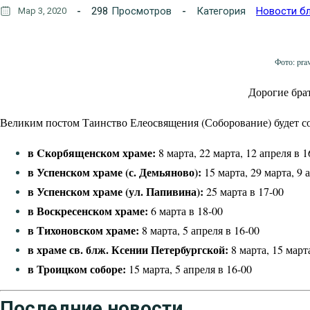
298
Просмотров
Категория
Новости б
Мар 3, 2020
Фото: prav
Дорогие брат
Великим постом Таинство Елеосвящения (Соборование) будет со
в
C
корбященском храме:
8 марта, 22 марта, 12 апреля в 1
в Успенском храме (с. Демьяново):
15 марта, 29 марта, 9 
в Успенском храме (ул. Папивина):
25 марта в 17-00
в Воскресенском храме:
6 марта в 18-00
в Тихоновском храме:
8 марта, 5 апреля в 16-00
в храме св. блж. Ксении Петербургской:
8 марта, 15 марта
в Троицком соборе:
15 марта, 5 апреля в 16-00
Последние новости