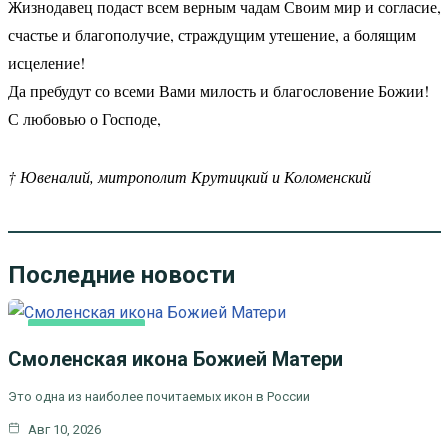
Жизнодавец подаст всем верным чадам Своим мир и согласие,
счастье и благополучие, страждущим утешение, а болящим
исцеление!
Да пребудут со всеми Вами милость и благословение Божии!
С любовью о Господе,
† Ювеналий, митрополит Крутицкий и Коломенский
Последние новости
КАК МЫ ВЕРУЕМ
Смоленская икона Божией Матери
ЦЕРКОВНЫЕ ПРАЗДНИКИ
Это одна из наиболее почитаемых икон в России
Авг 10, 2026