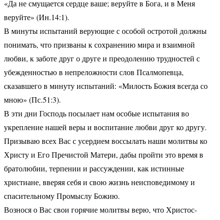
«Да не смущается сердце ваше; веруйте в Бога, и в Меня
веруйте» (Ин.14:1).
В минуты испытаний верующие с особой остротой должны
понимать, что призваны к сохранению мира и взаимной
любви, к заботе друг о друге и преодолению трудностей с
убежденностью в непреложности слов Псалмопевца,
сказавшего в минуту испытаний: «Милость Божия всегда со
мною» (Пс.51:3).
В эти дни Господь посылает нам особые испытания во
укрепление нашей веры и воспитание любви друг ко другу.
Призываю всех Вас с усердием воссылать наши молитвы ко
Христу и Его Пречистой Матери, дабы пройти это время в
братолюбии, терпении и рассуждении, как истинные
христиане, вверяя себя и свою жизнь неисповедимому и
спасительному Промыслу Божию.
Вознося о Вас свои горячие молитвы верю, что Христос-