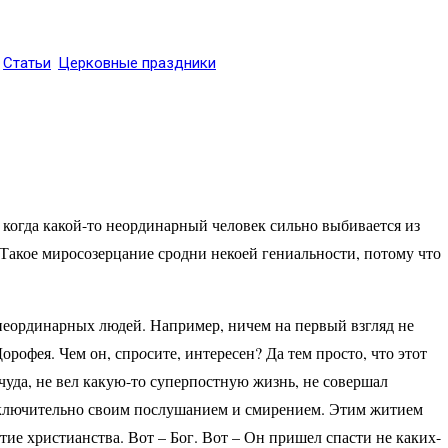
Статьи
Церковные праздники
 когда какой-то неординарный человек сильно выбивается из
 Такое миросозерцание сродни некоей гениальности, потому что
 неординарных людей. Например, ничем на первый взгляд не
орофея. Чем он, спр
о
сите, интересен? Да тем просто, что этот
чуда, не вел какую-то суперпостную жизнь, не совершал
сключительно своим послушанием и смирением. Этим житием
тие христианства. Вот – Бог. Вот – Он пришел спасти не каких-