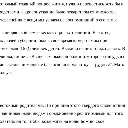
тот самый главный вопрос жития, нужно перенестись хотя бы в
редствами, а кровопускание было лекарством от множества
нтереснейшие вещи мы узнаем из воспоминаний о его семье.
в дворянской семье весьма строгих традиций. Его отец,
х людей губернии, был в свое время камер-пажом при
мье было 16 (!) человек детей. Выжило из них только девять. В
янова, пишет: «В случаях тяжелой болезни которого-нибудь из
анасьевна, пожалуйте благословить малютку – трудятся”. Мать
олгу».
естокими родителями. Но причина этого твердого спокойствия
рянчаниновы были людьми обыкновенно религиозными для того
хватало на то, чтобы возложить на волю Божию свое