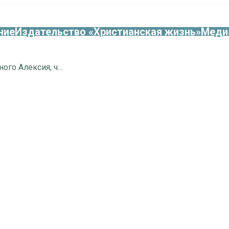
ние
Издательство «Христианская жизнь»
Меди
30 марта – день памяти преподобного Алексия, человека Божия