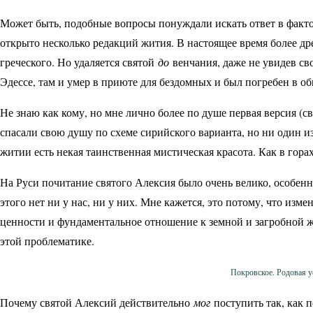
Может быть, подобные вопросы понуждали искать ответ в факто
открыто несколько редакций жития. В настоящее время более дре
греческого. Но удаляется святой
до
венчания, даже не увидев св
Эдессе, там и умер в приюте для бездомных и был погребен в о
Не знаю как кому, но мне лично более по душе первая версия (с
спасали свою душу по схеме сирийского варианта, но ни один из
житии есть некая таинственная мистическая красота. Как в гора
На Руси почитание святого Алексия было очень велико, особенно 
этого нет ни у нас, ни у них. Мне кажется, это потому, что из
ценности и фундаментальное отношение к земной и загробной ж
этой проблематике.
Покровское. Родовая 
Почему святой Алексий действительно
мог
поступить так, как п