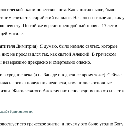
логической ткани повествования. Как я писал выше, было
вним считается сирийский вариант. Начало его такое же, как у
ою невесту. По той же версии преподобный провел 17 лет в
бщей могиле.
вятителя Димитрия). Я думаю, было немало святых, которые
 них не прославился так, как святой Алексий. В греческом
х: невыразимо прекрасно и смертельно опасно.
в средние века (а на Западе и в древнее время тоже). Сейчас
менилась логика поведения человека, изменились основные
изни. Житие святого Алексия нас непосредственно отсылает к
усадьба Брянчаниновых
овествует его греческое житие, и почему это было угодно Богу,