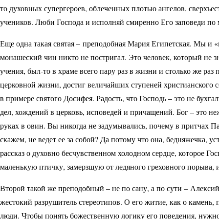
то духовных супергероев, облеченных плотью ангелов, сверхъес
учеников. Люби Господа и исполняй смиренно Его заповеди по м
Еще одна такая святая – преподобная Мария Египетская. Мы и «
монашеский чин никто не постригал. Это человек, который не з
учения, был-то в храме всего пару раз в жизни и столько же раз
церковной жизни, достиг величайших ступеней христианского со
в примере святого Досифея. Радость, что Господь – это не бухг
дел, хождений в церковь, исповедей и причащений. Бог – это н
руках в овин. Вы никогда не задумывались, почему в притчах Пас
скажем, не ведет ее за собой? Да потому что она, бедняжечка, 
рассказ о духовно бесчувственном холодном сердце, которое Го
маленькую птичку, замерзшую от ледяного греховного порыва, и 
Второй такой же преподобный – не по сану, а по сути – Алекси
жестокий разрушитель стереотипов. О его житие, как о камень,
люди. Чтобы понять божественную логику его поведения, нужно 