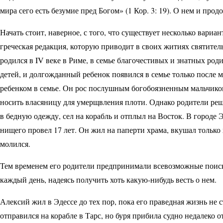
мира сего есть безумие пред Богом» (1 Кор. 3: 19). О нем и про
Начать стоит, наверное, с того, что существует несколько вари
греческая редакция, которую приводит в своих житиях святите
родился в IV веке в Риме, в семье благочестивых и знатных род
детей, и долгожданный ребенок появился в семье только после
ребенком в семье. Он рос послушным богобоязненным мальчиком
носить власяницу для умерщвления плоти. Однако родители реш
в бедную одежду, сел на корабль и отплыл на Восток. В городе 
нищего провел 17 лет. Он жил на паперти храма, вкушал только
молился.
Тем временем его родители предпринимали всевозможные поиск
каждый день, надеясь получить хоть какую-нибудь весть о нем.
Алексий жил в Эдессе до тех пор, пока его праведная жизнь не 
отправился на корабле в Тарс, но буря прибила судно недалеко 