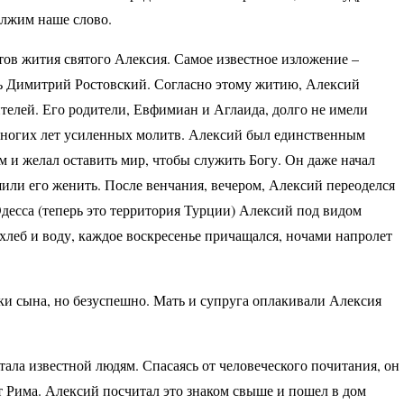
должим наше слово.
антов жития святого Алексия. Самое известное изложение –
ль Димитрий Ростовский. Согласно этому житию, Алексий
ителей. Его родители, Евфимиан и Аглаида, долго не имели
 многих лет усиленных молитв. Алексий был единственным
 и желал оставить мир, чтобы служить Богу. Он даже начал
или его женить. После венчания, вечером, Алексий переоделся
Эдесса (теперь это территория Турции) Алексий под видом
 хлеб и воду, каждое воскресенье причащался, ночами напролет
и сына, но безуспешно. Мать и супруга оплакивали Алексия
стала известной людям. Спасаясь от человеческого почитания, он
от Рима. Алексий посчитал это знаком свыше и пошел в дом