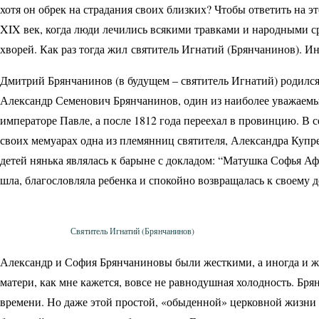
хотя он обрек на страдания своих близких? Чтобы ответить на э
XIX век, когда люди лечились всякими травками и народными с
хворей. Как раз тогда жил святитель Игнатий (Брянчанинов). И
Дмитрий Брянчанинов (в будущем – святитель Игнатий) родился 
Александр Семенович Брянчанинов, один из наиболее уважаемы
императоре Павле, а после 1812 года переехал в провинцию. В се
своих мемуарах одна из племянниц святителя, Александра Купре
детей нянька являлась к барыне с докладом: “Матушка Софья Аф
шла, благословляла ребенка и спокойно возвращалась к своему д
Святитель Игнатий (Брянчанинов)
Александр и София Брянчаниновы были жесткими, а иногда и ж
матери, как мне кажется, вовсе не равнодушная холодность. Б
времени. Но даже этой простой, «обыденной» церковной жизни 