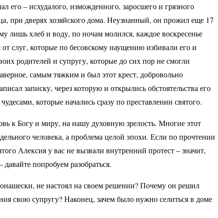
ал его – исхудалого, изможденного, заросшего и грязного
ца, при дверях хозяйского дома. Неузнанный, он прожил еще 17
му лишь хлеб и воду, по ночам молился, каждое воскресенье
 от слуг, которые по бесовскому наущению избивали его и
воих родителей и супругу, которые до сих пор не смогли
Наверное, самым тяжким и был этот крест, добровольно
исал записку, через которую и открылись обстоятельства его
чудесами, которые начались сразу по преставлении святого.
вь к Богу и миру, на нашу духовную зрелость. Многие этот
тдельного человека, а проблема целой эпохи. Если по прочтении
того Алексия у вас не вызвали внутренний протест – значит,
– давайте попробуем разобраться.
монашески, не настоял на своем решении? Почему он решил
ания свою супругу? Наконец, зачем было нужно селиться в доме