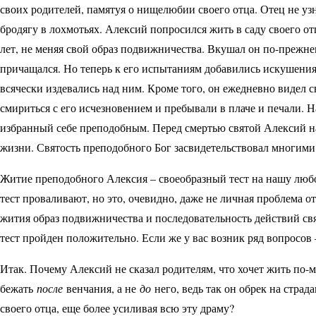
своих родителей, памятуя о нищелюбии своего отца. Отец не узн
бродягу в лохмотьях. Алексий попросился жить в саду своего от
лет, не меняя свой образ подвижничества. Вкушал он по-прежне
причащался. Но теперь к его испытаниям добавились искушения
всячески издевались над ним. Кроме того, он ежедневно видел с
смириться с его исчезновением и пребывали в плаче и печали. 
избранный себе преподобным. Перед смертью святой Алексий нап
жизни. Святость преподобного Бог засвидетельствовал многими 
Житие преподобного Алексия – своеобразный тест на нашу любо
тест проваливают, но это, очевидно, даже не личная проблема о
жития образ подвижничества и последовательность действий свя
тест пройден положительно. Если же у вас возник ряд вопросов 
Итак. Почему Алексий не сказал родителям, что хочет жить по-
бежать
после
венчания, а не
до
него, ведь так он обрек на страд
своего отца, еще более усиливая всю эту драму?