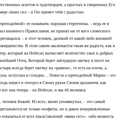
тественных аскетов и чудотворцев, а простых и смиренных Его
ере своих сил – и Он примет тебя с радостью.
преподобной» ее называем, нарушая стереотипы, – ведь ее в
нал книжного Православия, не принял ни от кого словесного
 причащался, – и этот человек, далекий от какой-либо внешней
вершенства. В этом самом заключается такая же радость, как и
алтер, который на Небесах вычисляет количество злых и добрых
ежнейший Отец, Который берет заблудшую овечку и несет на
тырь всегда берет овечку на «рамена», то есть на плечи, а,
устала, испугана и голодна… Повесть о преподобной Марии – это
сподь нашел и отогрел в Своих руках Своим дыханием, как
вот она теперь – на Небесах, и мы ей молимся.
й, человек Божий. Из всех, мною упомянутых, – это самый
 претыкаются не только неофиты, но и давно воцерковленные
отказаться от всех представлений «мира сего», «ибо мудрость