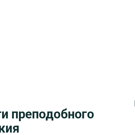
ти преподобного
жия